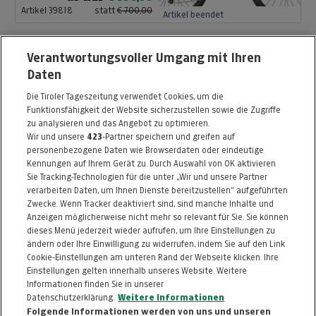
Artikel 39818
statt
€ 700,00
Artikel beendet
Verantwortungsvoller Umgang mit Ihren
Blizzard Hustle 11 Flat,
Daten
Länge 180cm
Unique Sports
Die Tiroler Tageszeitung verwendet Cookies, um die
Products GmbH
Funktionsfähigkeit der Website sicherzustellen sowie die Zugriffe
ab nur
€ 400,00
zu analysieren und das Angebot zu optimieren.
Wir und unsere
423
-Partner speichern und greifen auf
Artikel 40052
statt
€ 800,00
Artikel beendet
personenbezogene Daten wie Browserdaten oder eindeutige
Kennungen auf Ihrem Gerät zu. Durch Auswahl von OK aktivieren
Sie Tracking-Technologien für die unter „Wir und unsere Partner
MEHR
verarbeiten Daten, um Ihnen Dienste bereitzustellen“ aufgeführten
Zwecke. Wenn Tracker deaktiviert sind, sind manche Inhalte und
Anzeigen möglicherweise nicht mehr so relevant für Sie. Sie können
dieses Menü jederzeit wieder aufrufen, um Ihre Einstellungen zu
ändern oder Ihre Einwilligung zu widerrufen, indem Sie auf den Link
ZURÜCK NACH
OBEN
Cookie-Einstellungen am unteren Rand der Webseite klicken. Ihre
Einstellungen gelten innerhalb unseres Website. Weitere
Informationen finden Sie in unserer
FAQ
HILFE
IMPRESSUM
AGB
Datenschutzerklärung.
Weitere Informationen
KONTAKT
DATENSCHUTZ
Folgende Informationen werden von uns und unseren