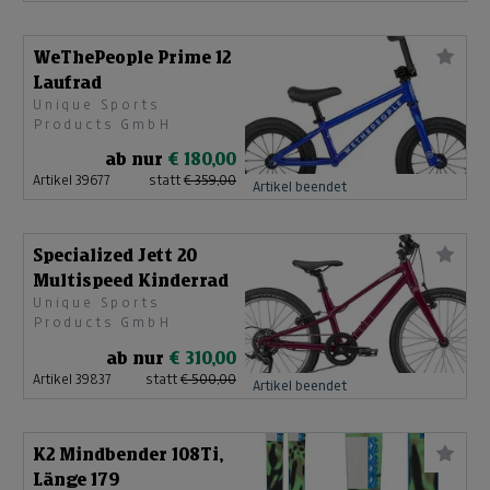
WeThePeople Prime 12
Laufrad
Unique Sports
Products GmbH
ab nur
€ 180,00
Artikel 39677
statt
€ 359,00
Artikel beendet
Specialized Jett 20
Multispeed Kinderrad
Unique Sports
Products GmbH
ab nur
€ 310,00
Artikel 39837
statt
€ 500,00
Artikel beendet
K2 Mindbender 108Ti,
Länge 179