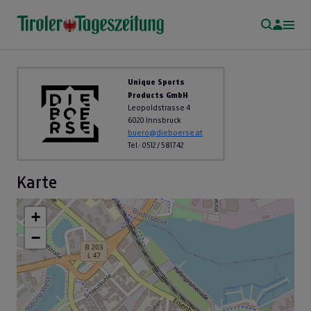
Unique Sports
Products GmbH
Leopoldstrasse 4
6020 Innsbruck
buero@dieboerse.at
Tel.: 0512 / 581742
Karte
+
−