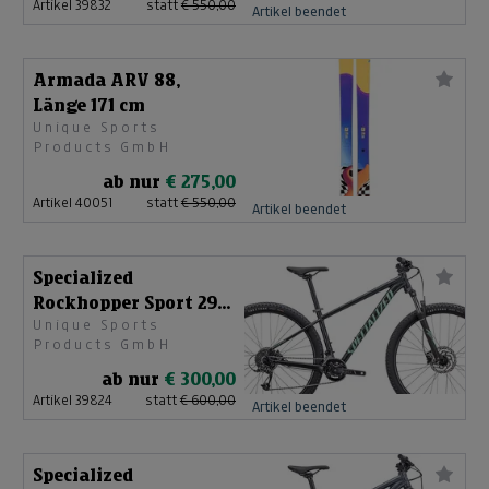
Artikel 39832
statt
€ 550,00
Artikel beendet
Armada ARV 88,
Länge 171 cm
Unique Sports
Products GmbH
ab nur
€ 275,00
Artikel 40051
statt
€ 550,00
Artikel beendet
Specialized
Rockhopper Sport 29
Unique Sports
Größe M 91522-6803
Products GmbH
ab nur
€ 300,00
Artikel 39824
statt
€ 600,00
Artikel beendet
Specialized