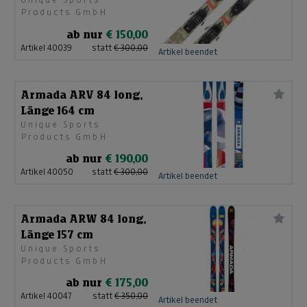
Länge 139cm
Products GmbH
ab nur
€ 150,00
Artikel 40039
statt
€ 300,00
Artikel beendet
Armada ARV 84 long,
Länge 164 cm
Unique Sports
Products GmbH
ab nur
€ 190,00
Artikel 40050
statt
€ 300,00
Artikel beendet
Armada ARW 84 long,
Länge 157 cm
Unique Sports
Products GmbH
ab nur
€ 175,00
Artikel 40047
statt
€ 350,00
Artikel beendet