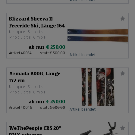
Blizzard Sheeva 11
Freeride Ski, Länge 164
Unique Sports
Products GmbH
ab nur
€ 250,00
Artikel 40034
statt
€ 500,00
Artikel beendet
Armada BDOG, Länge
172 cm
Unique Sports
Products GmbH
ab nur
€ 250,00
Artikel 40046
statt
€ 500,00
Artikel beendet
WeThePeople CRS 20''