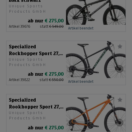
BMX schwarz
Unique Sports
Products GmbH
ab nur
€ 275,00
Artikel 39676
statt
€ 549,00
Artikel beendet
Specialized
Rockhopper Sport 27,5
Unique Sports
91522-6403
Products GmbH
ab nur
€ 275,00
Artikel 39822
statt
€ 550,00
Artikel beendet
Specialized
Rookhopper Sport 27,5
Unique Sports
S 91522-6202
Products GmbH
ab nur
€ 275,00