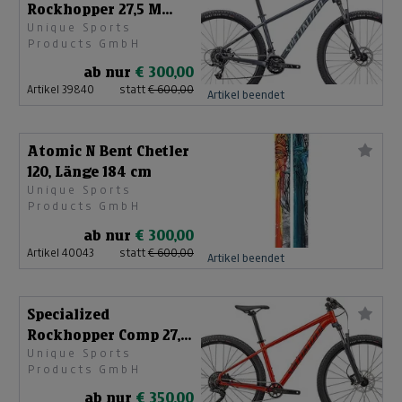
Rockhopper 27,5 M
Unique Sports
91522-7603
Products GmbH
ab nur
€ 300,00
Artikel 39840
statt
€ 600,00
Artikel beendet
Atomic N Bent Chetler
120, Länge 184 cm
Unique Sports
Products GmbH
ab nur
€ 300,00
Artikel 40043
statt
€ 600,00
Artikel beendet
Specialized
Rockhopper Comp 27,5
Unique Sports
Größe M 91522-5103
Products GmbH
ab nur
€ 350,00