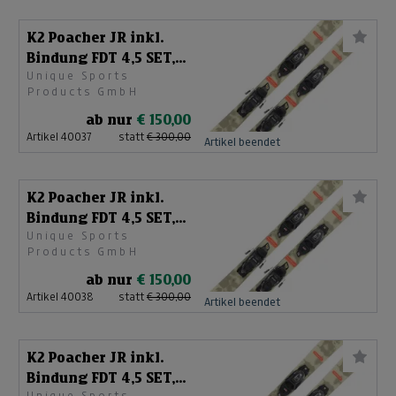
K2 Poacher JR inkl.
Bindung FDT 4,5 SET,
Unique Sports
Länge 119cm
Products GmbH
ab nur
€ 150,00
Artikel 40037
statt
€ 300,00
Artikel beendet
K2 Poacher JR inkl.
Bindung FDT 4,5 SET,
Unique Sports
Länge 129cm
Products GmbH
ab nur
€ 150,00
Artikel 40038
statt
€ 300,00
Artikel beendet
K2 Poacher JR inkl.
Bindung FDT 4,5 SET,
Unique Sports