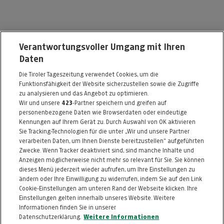
---
€ 0,00
---
€ 0,00
Brenter GmbH
Verantwortungsvoller Umgang mit Ihren
---
€ 0,00
Daten
Arnsdorfer Str. 19-21
Die Tiroler Tageszeitung verwendet Cookies, um die
5110 Oberndorf bei Salzburg
Funktionsfähigkeit der Website sicherzustellen sowie die Zugriffe
Telefon: 06272 / 777725
zu analysieren und das Angebot zu optimieren.
Wir und unsere
423
-Partner speichern und greifen auf
E-Mail:
bernd@brenter.at
personenbezogene Daten wie Browserdaten oder eindeutige
Kennungen auf Ihrem Gerät zu. Durch Auswahl von OK aktivieren
Alle Artikel des Händlers
Sie Tracking-Technologien für die unter „Wir und unsere Partner
verarbeiten Daten, um Ihnen Dienste bereitzustellen“ aufgeführten
Informationen zum Kaufvertrag
Zwecke. Wenn Tracker deaktiviert sind, sind manche Inhalte und
Anzeigen möglicherweise nicht mehr so relevant für Sie. Sie können
dieses Menü jederzeit wieder aufrufen, um Ihre Einstellungen zu
ändern oder Ihre Einwilligung zu widerrufen, indem Sie auf den Link
ZURÜCK NACH
OBEN
Cookie-Einstellungen am unteren Rand der Webseite klicken. Ihre
Einstellungen gelten innerhalb unseres Website. Weitere
Informationen finden Sie in unserer
FAQ
HILFE
IMPRESSUM
AGB
Datenschutzerklärung.
Weitere Informationen