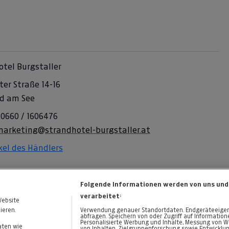
tel Burgstaller
ter Straße 14-16
ld am See
 0660 / 1606476
marketing@strandhotel-burgstaller.at
ikel des Händlers
Folgende Informationen werden von uns und
verarbeitet:
Website
ieren.
Verwendung genauer Standortdaten. Endgeräteeigensc
abfragen. Speichern von oder Zugriff auf Informatio
Personalisierte Werbung und Inhalte, Messung von W
aten wie
von Inhalten, Zielgruppenforschung sowie Entwicklu