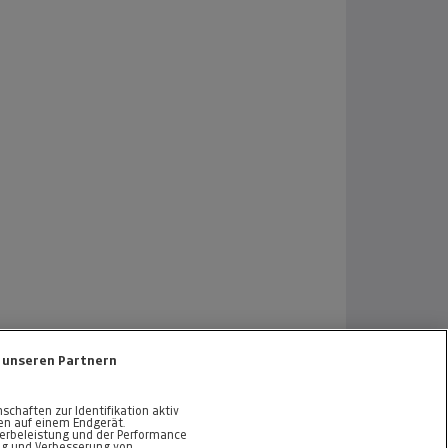
 unseren Partnern
haften zur Identifikation aktiv
nen auf einem Endgerät.
erbeleistung und der Performance
ng und Verbesserung von