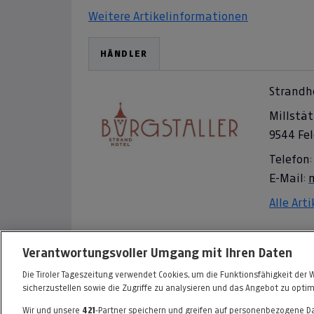
Weitere Artikelinformationen
HÄNDLER
Strandho
Millstät
9544 Fe
Telefon:
E-Mail:
Alle Art
Informationen zum Kaufvertrag
Verantwortungsvoller Umgang mit Ihren Daten
Die Tiroler Tageszeitung verwendet Cookies, um die Funktionsfähigkeit der 
sicherzustellen sowie die Zugriffe zu analysieren und das Angebot zu optim
Wir und unsere
421
-Partner speichern und greifen auf personenbezogene D