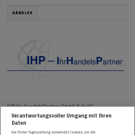
HÄNDLER
IHP Ihr HandelsPartner GmbH & Co KG
Verantwortungsvoller Umgang mit Ihren
Exlgasse 37
Daten
6020 Innsbruck
Die Tiroler Tageszeitung verwendet Cookies, um die