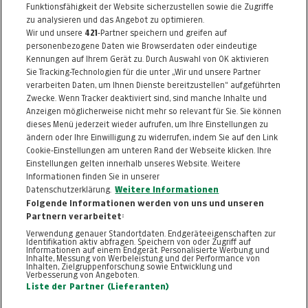
Telefon: 0512 / 280030
Funktionsfähigkeit der Website sicherzustellen sowie die Zugriffe
E-Mail:
info@moebel-garten.at
zu analysieren und das Angebot zu optimieren.
Wir und unsere
421
-Partner speichern und greifen auf
http://www.moebel-garten.at
personenbezogene Daten wie Browserdaten oder eindeutige
Kennungen auf Ihrem Gerät zu. Durch Auswahl von OK aktivieren
Alle Artikel des Händlers
Sie Tracking-Technologien für die unter „Wir und unsere Partner
verarbeiten Daten, um Ihnen Dienste bereitzustellen“ aufgeführten
Informationen zum Kaufvertrag
Zwecke. Wenn Tracker deaktiviert sind, sind manche Inhalte und
Anzeigen möglicherweise nicht mehr so relevant für Sie. Sie können
dieses Menü jederzeit wieder aufrufen, um Ihre Einstellungen zu
ändern oder Ihre Einwilligung zu widerrufen, indem Sie auf den Link
ZURÜCK NACH
OBEN
Cookie-Einstellungen am unteren Rand der Webseite klicken. Ihre
Einstellungen gelten innerhalb unseres Website. Weitere
Informationen finden Sie in unserer
FAQ
HILFE
IMPRESSUM
AGB
Datenschutzerklärung.
Weitere Informationen
KONTAKT
DATENSCHUTZ
Folgende Informationen werden von uns und unseren
Partnern verarbeitet:
Cookie-Einstellungen
Verwendung genauer Standortdaten. Endgeräteeigenschaften zur
Identifikation aktiv abfragen. Speichern von oder Zugriff auf
Informationen auf einem Endgerät. Personalisierte Werbung und
Inhalte, Messung von Werbeleistung und der Performance von
Inhalten, Zielgruppenforschung sowie Entwicklung und
Verbesserung von Angeboten.
Liste der Partner (Lieferanten)