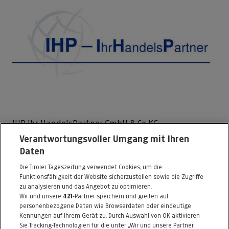
IHP Ihr HandelsPartner GmbH & Co KG
Verantwortungsvoller Umgang mit Ihren
Exlgasse 37
Daten
6020 Innsbruck
Die Tiroler Tageszeitung verwendet Cookies, um die
Telefon: 0512 / 280030
Funktionsfähigkeit der Website sicherzustellen sowie die Zugriffe
E-Mail:
info@moebel-garten.at
zu analysieren und das Angebot zu optimieren.
Wir und unsere
421
-Partner speichern und greifen auf
http://www.moebel-garten.at
personenbezogene Daten wie Browserdaten oder eindeutige
Kennungen auf Ihrem Gerät zu. Durch Auswahl von OK aktivieren
Alle Artikel des Händlers
Sie Tracking-Technologien für die unter „Wir und unsere Partner