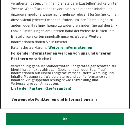
verarbeiten Daten, um Ihnen Dienste bereitzustellen“ aufgeführten
Informationen zum Kaufvertrag
Zwecke. Wenn Tracker deaktiviert sind, sind manche Inhalte und
Anzeigen möglicherweise nicht mehr so relevant für Sie. Sie können
dieses Menü jederzeit wieder aufrufen, um Ihre Einstellungen zu
ändern oder Ihre Einwilligung zu widerrufen, indem Sie auf den Link
ZURÜCK NACH
OBEN
Cookie-Einstellungen am unteren Rand der Webseite klicken. Ihre
Einstellungen gelten innerhalb unseres Website. Weitere
Informationen finden Sie in unserer
FAQ
HILFE
IMPRESSUM
AGB
Datenschutzerklärung.
Weitere Informationen
KONTAKT
DATENSCHUTZ
Folgende Informationen werden von uns und unseren
Partnern verarbeitet:
Cookie-Einstellungen
Verwendung genauer Standortdaten. Endgeräteeigenschaften zur
Identifikation aktiv abfragen. Speichern von oder Zugriff auf
Informationen auf einem Endgerät. Personalisierte Werbung und
Inhalte, Messung von Werbeleistung und der Performance von
Inhalten, Zielgruppenforschung sowie Entwicklung und
Verbesserung von Angeboten.
Liste der Partner (Lieferanten)
Verwendete Funktionen und Informationen
© 2026, TT.com | New Media Online GmbH |
ALLE RECHTE VORBEHALTEN
Nutzung ausschließlich für den privaten
OK
Eigenbedarf. Eine Weiterverwendung und
Reproduktion über den persönlichen Gebrauch