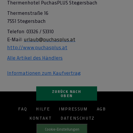
Thermenhotel PuchasPLUS Stegersbach
---
€ 0,00
Thermenstraße 16
7551 Stegersbach
---
€ 0,00
Telefon: 03326 / 53310
---
€ 0,00
E-Mail:
urlaub@puchasplus.at
---
€ 0,00
http://www.puchasplus.at
---
€ 0,00
Alle Artikel des Händlers
---
€ 0,00
Informationen zum Kaufvertrag
ZURÜCK NACH
OBEN
FAQ
HILFE
IMPRESSUM
AGB
KONTAKT
DATENSCHUTZ
Cookie-Einstellungen