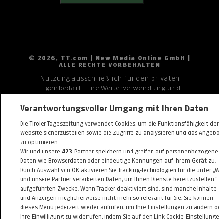
© 2026, TT.com | New Media Online GmbH |
ALLE RECHTE VORBEHALTEN
Nutzung ausschließlich für den privaten
Eigenbedarf. Eine Weiterverwendung und
Reproduktion über den persönlichen Gebrauch
Verantwortungsvoller Umgang mit Ihren Daten
hinaus ist nicht gestattet.
Die Tiroler Tageszeitung verwendet Cookies, um die Funktionsfähigkeit der
Website sicherzustellen sowie die Zugriffe zu analysieren und das Angeb
zu optimieren.
Wir und unsere
423
-Partner speichern und greifen auf personenbezogene
Daten wie Browserdaten oder eindeutige Kennungen auf Ihrem Gerät zu.
Durch Auswahl von OK aktivieren Sie Tracking-Technologien für die unter „W
und unsere Partner verarbeiten Daten, um Ihnen Dienste bereitzustellen“
aufgeführten Zwecke. Wenn Tracker deaktiviert sind, sind manche Inhalte
und Anzeigen möglicherweise nicht mehr so relevant für Sie. Sie können
dieses Menü jederzeit wieder aufrufen, um Ihre Einstellungen zu ändern o
Ihre Einwilligung zu widerrufen, indem Sie auf den Link Cookie-Einstellung