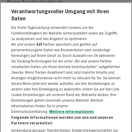
Dance Quarter Innsbruck
Verantwortungsvoller Umgang mit Ihren
Hauptplatz 1
Daten
6020 Innsbruck
Die Tiroler Tageszeitung verwendet Cookies, um die
Telefon: 0699 / 13553010
Funktionsfähigkeit der Website sicherzustellen sowie die Zugriffe
E-Mail:
admin@dancequarter-innsbruck.com
zu analysieren und das Angebot zu optimieren.
Wir und unsere
421
-Partner speichern und greifen auf
http://www.dancequarter-innsbruck.com
personenbezogene Daten wie Browserdaten oder eindeutige
Kennungen auf Ihrem Gerät zu. Durch Auswahl von OK aktivieren
Alle Artikel des Händlers
Sie Tracking-Technologien für die unter „Wir und unsere Partner
verarbeiten Daten, um Ihnen Dienste bereitzustellen“ aufgeführten
Informationen zum Kaufvertrag
Zwecke. Wenn Tracker deaktiviert sind, sind manche Inhalte und
Anzeigen möglicherweise nicht mehr so relevant für Sie. Sie können
dieses Menü jederzeit wieder aufrufen, um Ihre Einstellungen zu
ändern oder Ihre Einwilligung zu widerrufen, indem Sie auf den Link
ZURÜCK NACH
OBEN
Cookie-Einstellungen am unteren Rand der Webseite klicken. Ihre
Einstellungen gelten innerhalb unseres Website. Weitere
Informationen finden Sie in unserer
FAQ
HILFE
IMPRESSUM
AGB
Datenschutzerklärung.
Weitere Informationen
KONTAKT
DATENSCHUTZ
Folgende Informationen werden von uns und unseren
Partnern verarbeitet:
Cookie-Einstellungen
Verwendung genauer Standortdaten. Endgeräteeigenschaften zur