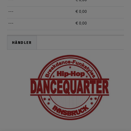
---
€ 0,00
---
€ 0,00
HÄNDLER