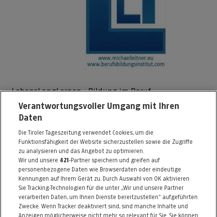
LebensLangLernen - Bildung im Beruf
Verantwortungsvoller Umgang mit Ihren
Neupauerweg 85
Daten
8052 Graz
Die Tiroler Tageszeitung verwendet Cookies, um die
Telefon: 0316 / 232082
Funktionsfähigkeit der Website sicherzustellen sowie die Zugriffe
E-Mail:
office@berufsbildungsinstitut.com
zu analysieren und das Angebot zu optimieren.
Wir und unsere
421
-Partner speichern und greifen auf
https://www.berufsbildungsinstitut.com
personenbezogene Daten wie Browserdaten oder eindeutige
Kennungen auf Ihrem Gerät zu. Durch Auswahl von OK aktivieren
Alle Artikel des Händlers
Sie Tracking-Technologien für die unter „Wir und unsere Partner
verarbeiten Daten, um Ihnen Dienste bereitzustellen“ aufgeführten
Informationen zum Kaufvertrag
Zwecke. Wenn Tracker deaktiviert sind, sind manche Inhalte und
Anzeigen möglicherweise nicht mehr so relevant für Sie. Sie können