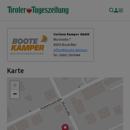
Corinna Kamper GmbH
Murstraße 7
8600 Bruck/Mur
office@boote-kamper.at
Tel.: 0660 / 1100444
Karte
+
−