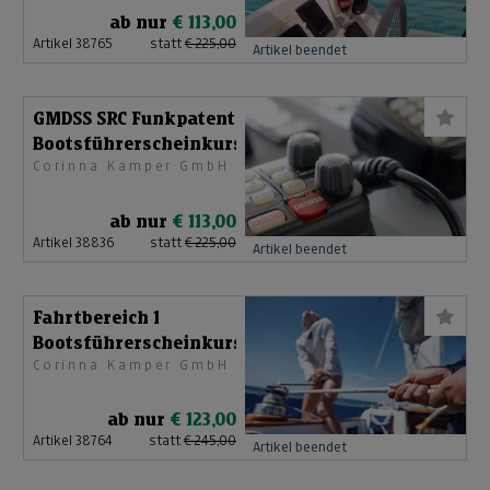
ab nur
€ 113,00
Artikel 38765
statt
€ 225,00
Artikel beendet
GMDSS SRC Funkpatent
Bootsführerscheinkurs
Corinna Kamper GmbH
ab nur
€ 113,00
Artikel 38836
statt
€ 225,00
Artikel beendet
Fahrtbereich 1
Bootsführerscheinkurs
Corinna Kamper GmbH
ab nur
€ 123,00
Artikel 38764
statt
€ 245,00
Artikel beendet