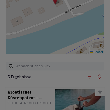
Leaflet
5 Ergebnisse
Kroatisches
Küstenpatent –
Corinna Kamper GmbH
Bootsführerscheinkurs