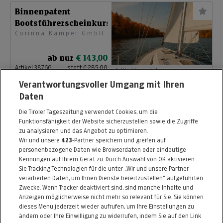
Binnenpatent
Bootsführerscheinkurs
Corinna Kamper GmbH
ab nur
€ 143,00
Artikel 38766
statt
€ 285,00
Artikel beendet
Verantwortungsvoller Umgang mit Ihren
Daten
Fahrtbereich 2
Bootsführerscheinkurs
Die Tiroler Tageszeitung verwendet Cookies, um die
Funktionsfähigkeit der Website sicherzustellen sowie die Zugriffe
Corinna Kamper GmbH
zu analysieren und das Angebot zu optimieren.
Wir und unsere
423
-Partner speichern und greifen auf
ab nur
€ 175,00
personenbezogene Daten wie Browserdaten oder eindeutige
Artikel 38805
statt
€ 350,00
Kennungen auf Ihrem Gerät zu. Durch Auswahl von OK aktivieren
Artikel beendet
Sie Tracking-Technologien für die unter „Wir und unsere Partner
verarbeiten Daten, um Ihnen Dienste bereitzustellen“ aufgeführten
Zwecke. Wenn Tracker deaktiviert sind, sind manche Inhalte und
Anzeigen möglicherweise nicht mehr so relevant für Sie. Sie können
dieses Menü jederzeit wieder aufrufen, um Ihre Einstellungen zu
ändern oder Ihre Einwilligung zu widerrufen, indem Sie auf den Link
ZURÜCK NACH