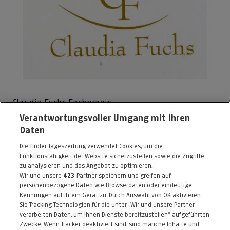
Claudia Fuchs Fachpraxis
Verantwortungsvoller Umgang mit Ihren
Zeughausgasse 4d
Daten
6020 Innsbruck
Die Tiroler Tageszeitung verwendet Cookies, um die
Telefon: 0664 / 3201001
Funktionsfähigkeit der Website sicherzustellen sowie die Zugriffe
E-Mail:
office@claudia-fuchs.at
zu analysieren und das Angebot zu optimieren.
Wir und unsere
423
-Partner speichern und greifen auf
http://www.claudia-fuchs.at
personenbezogene Daten wie Browserdaten oder eindeutige
Kennungen auf Ihrem Gerät zu. Durch Auswahl von OK aktivieren
Alle Artikel des Händlers
Sie Tracking-Technologien für die unter „Wir und unsere Partner
verarbeiten Daten, um Ihnen Dienste bereitzustellen“ aufgeführten
Informationen zum Kaufvertrag
Zwecke. Wenn Tracker deaktiviert sind, sind manche Inhalte und