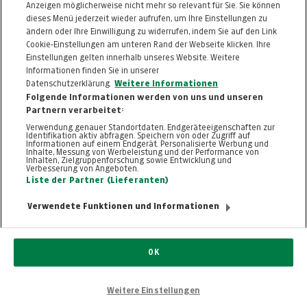
Anzeigen möglicherweise nicht mehr so relevant für Sie. Sie können
dieses Menü jederzeit wieder aufrufen, um Ihre Einstellungen zu
ändern oder Ihre Einwilligung zu widerrufen, indem Sie auf den Link
ZURÜCK NACH
OBEN
Cookie-Einstellungen am unteren Rand der Webseite klicken. Ihre
Einstellungen gelten innerhalb unseres Website. Weitere
Informationen finden Sie in unserer
FAQ
HILFE
IMPRESSUM
AGB
Datenschutzerklärung.
Weitere Informationen
KONTAKT
DATENSCHUTZ
Folgende Informationen werden von uns und unseren
Partnern verarbeitet:
Cookie-Einstellungen
Verwendung genauer Standortdaten. Endgeräteeigenschaften zur
Identifikation aktiv abfragen. Speichern von oder Zugriff auf
Informationen auf einem Endgerät. Personalisierte Werbung und
Inhalte, Messung von Werbeleistung und der Performance von
Inhalten, Zielgruppenforschung sowie Entwicklung und
Verbesserung von Angeboten.
Liste der Partner (Lieferanten)
Verwendete Funktionen und Informationen
© 2026, TT.com | New Media Online GmbH |
ALLE RECHTE VORBEHALTEN
Nutzung ausschließlich für den privaten
OK
Eigenbedarf. Eine Weiterverwendung und
Reproduktion über den persönlichen Gebrauch
hinaus ist nicht gestattet.
Weitere Einstellungen