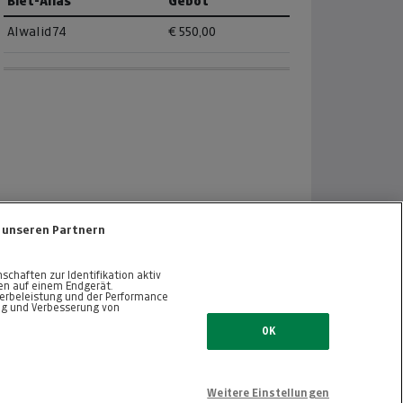
Biet-Alias
Gebot
Alwalid74
€ 550,00
 unseren Partnern
haften zur Identifikation aktiv
nen auf einem Endgerät.
erbeleistung und der Performance
ng und Verbesserung von
ZURÜCK NACH OBEN
OK
Weitere Einstellungen