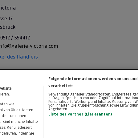
Victoria
sse 17
nsbruck
 0512 / 554412
nfo@galerie-victoria.com
ikel des Händlers
Folgende Informationen werden von uns und
verarbeitet:
Website
ieren.
Verwendung genauer Standortdaten. Endgeräteeigensc
abfragen. Speichern von oder Zugriff auf Informatio
Personalisierte Werbung und Inhalte, Messung von W
Daten wie
von Inhalten, Zielgruppenforschung sowie Entwicklu
Angeboten.
KONTAKT
DATENSCHUTZ
l von OK aktivieren
Cookie-Einstellungen
Liste der Partner (Lieferanten)
 Daten, um Ihnen
d, sind manche Inhalte
eses Menü jederzeit
widerrufen, indem Sie