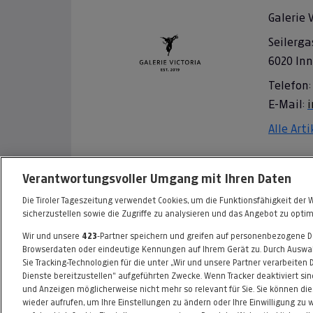
Galerie 
Seilerga
6020 In
Telefon:
E-Mail:
i
Alle Art
Informationen zum Kaufvertrag
Verantwortungsvoller Umgang mit Ihren Daten
Die Tiroler Tageszeitung verwendet Cookies, um die Funktionsfähigkeit der 
sicherzustellen sowie die Zugriffe zu analysieren und das Angebot zu optim
Wir und unsere
423
-Partner speichern und greifen auf personenbezogene 
FAQ
HILFE
IMPRESSUM
AGB
Browserdaten oder eindeutige Kennungen auf Ihrem Gerät zu. Durch Auswah
Sie Tracking-Technologien für die unter „Wir und unsere Partner verarbeiten
Dienste bereitzustellen“ aufgeführten Zwecke. Wenn Tracker deaktiviert sin
und Anzeigen möglicherweise nicht mehr so relevant für Sie. Sie können di
wieder aufrufen, um Ihre Einstellungen zu ändern oder Ihre Einwilligung zu 