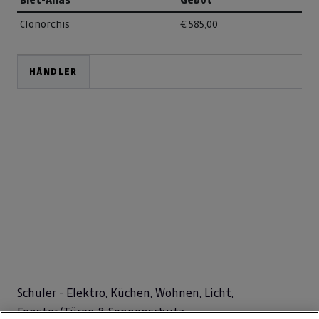
Clonorchis
€ 585,00
HÄNDLER
Schuler - Elektro, Küchen, Wohnen, Licht,
Fenster/Türen & Sonnenschutz