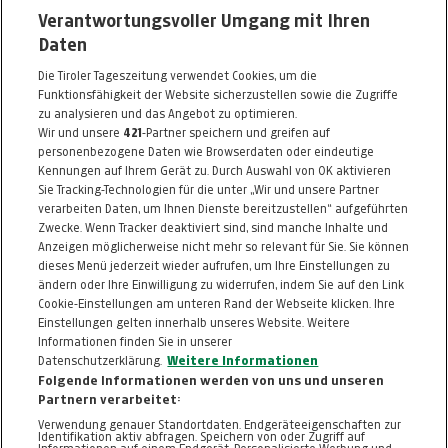
Verantwortungsvoller Umgang mit Ihren
Giessenweg 1
Daten
6176 Völs
Die Tiroler Tageszeitung verwendet Cookies, um die
Telefon: 0512 / 22550
Funktionsfähigkeit der Website sicherzustellen sowie die Zugriffe
E-Mail:
voels@schuler.co.at
zu analysieren und das Angebot zu optimieren.
Wir und unsere
421
-Partner speichern und greifen auf
http://www.schuler.co.at
personenbezogene Daten wie Browserdaten oder eindeutige
Kennungen auf Ihrem Gerät zu. Durch Auswahl von OK aktivieren
Alle Artikel des Händlers
Sie Tracking-Technologien für die unter „Wir und unsere Partner
verarbeiten Daten, um Ihnen Dienste bereitzustellen“ aufgeführten
Informationen zum Kaufvertrag
Zwecke. Wenn Tracker deaktiviert sind, sind manche Inhalte und
Anzeigen möglicherweise nicht mehr so relevant für Sie. Sie können
dieses Menü jederzeit wieder aufrufen, um Ihre Einstellungen zu
ändern oder Ihre Einwilligung zu widerrufen, indem Sie auf den Link
ZURÜCK NACH
OBEN
Cookie-Einstellungen am unteren Rand der Webseite klicken. Ihre
Einstellungen gelten innerhalb unseres Website. Weitere
Informationen finden Sie in unserer
FAQ
HILFE
IMPRESSUM
AGB
Datenschutzerklärung.
Weitere Informationen
KONTAKT
DATENSCHUTZ
Folgende Informationen werden von uns und unseren
Partnern verarbeitet:
Cookie-Einstellungen
Verwendung genauer Standortdaten. Endgeräteeigenschaften zur
Identifikation aktiv abfragen. Speichern von oder Zugriff auf