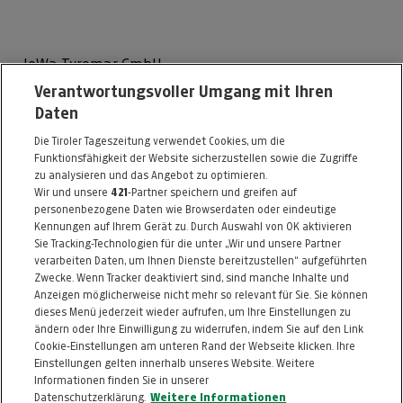
JoWa Tyromar GmbH
Verantwortungsvoller Umgang mit Ihren
Kranebitterallee 6 Top 1
Daten
6020 Innsbruck
Die Tiroler Tageszeitung verwendet Cookies, um die
Telefon: 0512 / 574321
Funktionsfähigkeit der Website sicherzustellen sowie die Zugriffe
E-Mail:
office@tyromar.at
zu analysieren und das Angebot zu optimieren.
Wir und unsere
421
-Partner speichern und greifen auf
http://www.tyromar.at
personenbezogene Daten wie Browserdaten oder eindeutige
Kennungen auf Ihrem Gerät zu. Durch Auswahl von OK aktivieren
Alle Artikel des Händlers
Sie Tracking-Technologien für die unter „Wir und unsere Partner
verarbeiten Daten, um Ihnen Dienste bereitzustellen“ aufgeführten
Informationen zum Kaufvertrag
Zwecke. Wenn Tracker deaktiviert sind, sind manche Inhalte und
Anzeigen möglicherweise nicht mehr so relevant für Sie. Sie können
dieses Menü jederzeit wieder aufrufen, um Ihre Einstellungen zu
ändern oder Ihre Einwilligung zu widerrufen, indem Sie auf den Link
ZURÜCK NACH
OBEN
Cookie-Einstellungen am unteren Rand der Webseite klicken. Ihre
Einstellungen gelten innerhalb unseres Website. Weitere
Informationen finden Sie in unserer
FAQ
HILFE
IMPRESSUM
AGB
Datenschutzerklärung.
Weitere Informationen