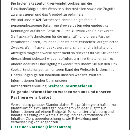
Die Tiroler Tageszeitung verwendet Cookies, um die
Telefon: 0512 / 22550
Funktionsfähigkeit der Website sicherzustellen sowie die Zugriffe
E-Mail:
voels@schuler.co.at
zu analysieren und das Angebot zu optimieren.
Wir und unsere
421
-Partner speichern und greifen auf
http://www.schuler.co.at
personenbezogene Daten wie Browserdaten oder eindeutige
Kennungen auf Ihrem Gerät zu. Durch Auswahl von OK aktivieren
Alle Artikel des Händlers
Sie Tracking-Technologien für die unter „Wir und unsere Partner
verarbeiten Daten, um Ihnen Dienste bereitzustellen“ aufgeführten
Informationen zum Kaufvertrag
Zwecke. Wenn Tracker deaktiviert sind, sind manche Inhalte und
Anzeigen möglicherweise nicht mehr so relevant für Sie. Sie können
dieses Menü jederzeit wieder aufrufen, um Ihre Einstellungen zu
ändern oder Ihre Einwilligung zu widerrufen, indem Sie auf den Link
ZURÜCK NACH
OBEN
Cookie-Einstellungen am unteren Rand der Webseite klicken. Ihre
Einstellungen gelten innerhalb unseres Website. Weitere
Informationen finden Sie in unserer
FAQ
HILFE
IMPRESSUM
AGB
Datenschutzerklärung.
Weitere Informationen
KONTAKT
DATENSCHUTZ
Folgende Informationen werden von uns und unseren
Partnern verarbeitet:
Cookie-Einstellungen
Verwendung genauer Standortdaten. Endgeräteeigenschaften zur
Identifikation aktiv abfragen. Speichern von oder Zugriff auf
Informationen auf einem Endgerät. Personalisierte Werbung und
Inhalte, Messung von Werbeleistung und der Performance von
Inhalten, Zielgruppenforschung sowie Entwicklung und
Verbesserung von Angeboten.
Liste der Partner (Lieferanten)