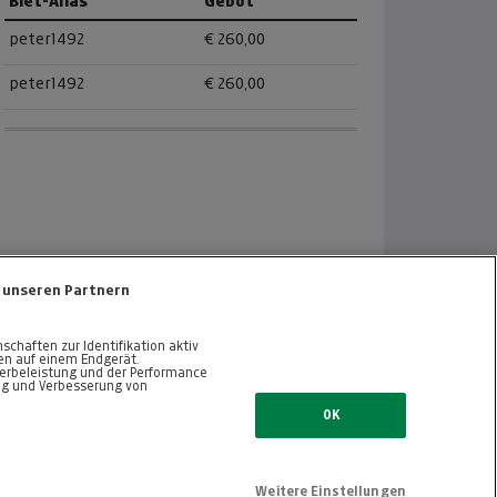
Biet-Alias
Gebot
peter1492
€ 260,00
peter1492
€ 260,00
 unseren Partnern
haften zur Identifikation aktiv
nen auf einem Endgerät.
erbeleistung und der Performance
ng und Verbesserung von
ZURÜCK NACH OBEN
OK
Weitere Einstellungen