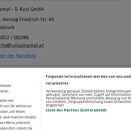
ampl - D. Kurz GmbH
, Herzog Friedrich-Str. 40
nsbruck
 0512 / 582086
info@juliushampl.at
ikel des Händlers
Folgende Informationen werden von uns und
verarbeitet:
Website
ieren.
Verwendung genauer Standortdaten. Endgeräteeigensc
abfragen. Speichern von oder Zugriff auf Informatio
Personalisierte Werbung und Inhalte, Messung von W
Daten wie
von Inhalten, Zielgruppenforschung sowie Entwicklu
Angeboten.
KONTAKT
DATENSCHUTZ
l von OK aktivieren
Cookie-Einstellungen
Liste der Partner (Lieferanten)
 Daten, um Ihnen
d, sind manche Inhalte
eses Menü jederzeit
widerrufen, indem Sie