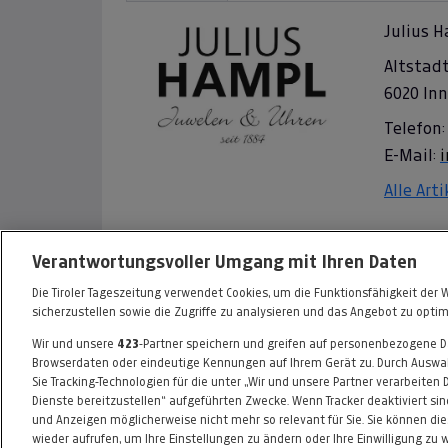
Julius H
Altstadt
6020 In
Telefon:
E-Mail:
Alle Art
Informationen zum Kaufvertrag
Verantwortungsvoller Umgang mit Ihren Daten
Die Tiroler Tageszeitung verwendet Cookies, um die Funktionsfähigkeit der 
sicherzustellen sowie die Zugriffe zu analysieren und das Angebot zu optim
Wir und unsere
423
-Partner speichern und greifen auf personenbezogene 
FAQ
HILFE
IMPRESSUM
AGB
Browserdaten oder eindeutige Kennungen auf Ihrem Gerät zu. Durch Auswah
Sie Tracking-Technologien für die unter „Wir und unsere Partner verarbeiten
Dienste bereitzustellen“ aufgeführten Zwecke. Wenn Tracker deaktiviert sin
und Anzeigen möglicherweise nicht mehr so relevant für Sie. Sie können di
wieder aufrufen, um Ihre Einstellungen zu ändern oder Ihre Einwilligung zu 