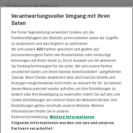
Siebert Sports Götzens
Verantwortungsvoller Umgang mit Ihren
Kirchstraße 17
Daten
6091 Götzens
Die Tiroler Tageszeitung verwendet Cookies, um die
Telefon: 0680 / 3326477
Funktionsfähigkeit der Website sicherzustellen sowie die Zugriffe
E-Mail:
office@siebertsports.com
zu analysieren und das Angebot zu optimieren.
Wir und unsere
423
-Partner speichern und greifen auf
http://www.siebertsports.com
personenbezogene Daten wie Browserdaten oder eindeutige
Kennungen auf Ihrem Gerät zu. Durch Auswahl von OK aktivieren
Alle Artikel des Händlers
Sie Tracking-Technologien für die unter „Wir und unsere Partner
verarbeiten Daten, um Ihnen Dienste bereitzustellen“ aufgeführten
Informationen zum Kaufvertrag
Zwecke. Wenn Tracker deaktiviert sind, sind manche Inhalte und
Anzeigen möglicherweise nicht mehr so relevant für Sie. Sie können
dieses Menü jederzeit wieder aufrufen, um Ihre Einstellungen zu
ändern oder Ihre Einwilligung zu widerrufen, indem Sie auf den Link
ZURÜCK NACH
OBEN
Cookie-Einstellungen am unteren Rand der Webseite klicken. Ihre
Einstellungen gelten innerhalb unseres Website. Weitere
Informationen finden Sie in unserer
FAQ
HILFE
IMPRESSUM
AGB
Datenschutzerklärung.
Weitere Informationen
KONTAKT
DATENSCHUTZ
Folgende Informationen werden von uns und unseren
Partnern verarbeitet: