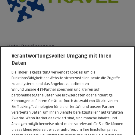
Hotel Repräsentanz
Verantwortungsvoller Umgang mit Ihren
Burgenlandstrasse 8
Daten
6020 Innsbruck
Die Tiroler Tageszeitung verwendet Cookies, um die
Telefon: 0512 / 58415718
Funktionsfähigkeit der Website sicherzustellen sowie die Zugriffe
E-Mail:
office@airport-transfer.com
zu analysieren und das Angebot zu optimieren.
Wir und unsere
421
-Partner speichern und greifen auf
http://www.tirol-taxi.at
personenbezogene Daten wie Browserdaten oder eindeutige
Kennungen auf Ihrem Gerät zu. Durch Auswahl von OK aktivieren
Alle Artikel des Händlers
Sie Tracking-Technologien für die unter „Wir und unsere Partner
verarbeiten Daten, um Ihnen Dienste bereitzustellen“ aufgeführten
Informationen zum Kaufvertrag
Zwecke. Wenn Tracker deaktiviert sind, sind manche Inhalte und
Anzeigen möglicherweise nicht mehr so relevant für Sie. Sie können
dieses Menü jederzeit wieder aufrufen, um Ihre Einstellungen zu