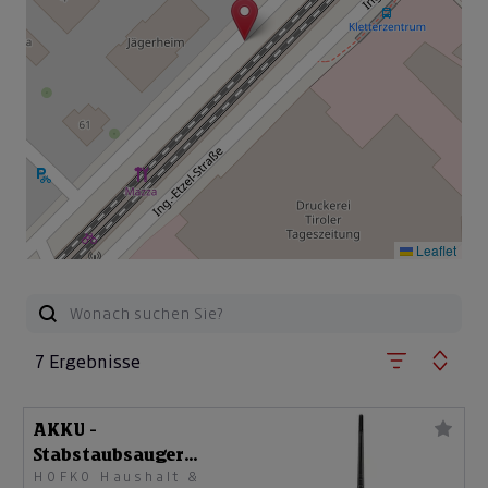
Leaflet
7 Ergebnisse
AKKU -
Stabstaubsauger
HOFKO Haushalt &
SVC216110FSIIBKA