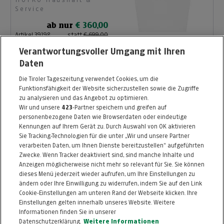
Service
ab nur
€ 360,00
Artikel 39198
statt
€ 699,00
Artikel beendet
Verantwortungsvoller Umgang mit Ihren
Daten
Herdset Gorenje
Die Tiroler Tageszeitung verwendet Cookies, um die
BCS6737E02X + ECD
Funktionsfähigkeit der Website sicherzustellen sowie die Zugriffe
HOFKO Haushalt &
643BX
zu analysieren und das Angebot zu optimieren.
Service
Wir und unsere
423
-Partner speichern und greifen auf
ab nur
€ 350,00
personenbezogene Daten wie Browserdaten oder eindeutige
Artikel 39199
statt
€ 699,00
Kennungen auf Ihrem Gerät zu. Durch Auswahl von OK aktivieren
Artikel beendet
Sie Tracking-Technologien für die unter „Wir und unsere Partner
verarbeiten Daten, um Ihnen Dienste bereitzustellen“ aufgeführten
Zwecke. Wenn Tracker deaktiviert sind, sind manche Inhalte und
Anzeigen möglicherweise nicht mehr so relevant für Sie. Sie können
dieses Menü jederzeit wieder aufrufen, um Ihre Einstellungen zu
ändern oder Ihre Einwilligung zu widerrufen, indem Sie auf den Link
ZURÜCK NACH
OBEN
Cookie-Einstellungen am unteren Rand der Webseite klicken. Ihre
Einstellungen gelten innerhalb unseres Website. Weitere
Informationen finden Sie in unserer
FAQ
HILFE
IMPRESSUM
AGB
Datenschutzerklärung.
Weitere Informationen