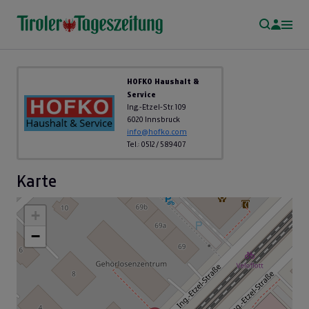
HOFKO Haushalt &
Service
Ing.-Etzel-Str. 109
6020 Innsbruck
info@hofko.com
Tel.: 0512 / 589407
Karte
+
−