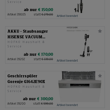
Service
ab nur
€ 150,00
Artikel 39805
statt
€ 279,00
Artikel beendet
AKKU - Staubsauger
HISENSE VACUUM
HOFKO Haushalt &
CLEANER HVC6134BK
Service
HSN
ab nur
€ 170,00
Artikel 39202
statt
€ 339,00
Artikel beendet
Geschirrspüler
Gorenje GI642E90X
HOFKO Haushalt &
Service
ab nur
€ 300,00
Artikel 39200
statt
€ 599,00
Artikel beendet