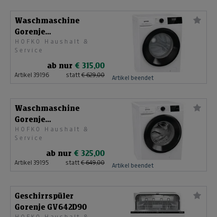
Waschmaschine
Gorenje
HOFKO Haushalt &
WNHPI64SAPS/AT
Service
ab nur
€ 315,00
Artikel 39196
statt
€ 629,00
Artikel beendet
Waschmaschine
Gorenje
HOFKO Haushalt &
WPN11EI74A1TS
Service
ab nur
€ 325,00
Artikel 39195
statt
€ 649,00
Artikel beendet
Geschirrspüler
Gorenje GV642D90
HOFKO Haushalt &