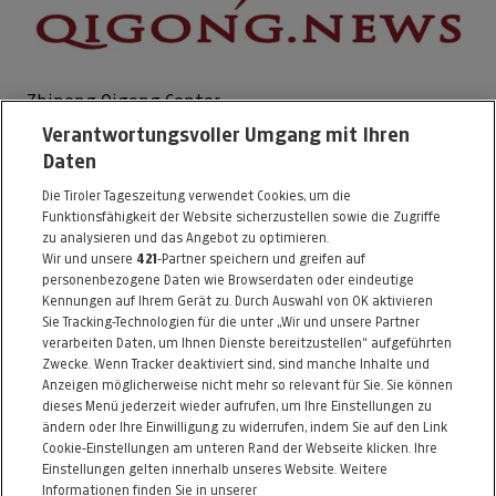
Zhineng Qigong Center
Verantwortungsvoller Umgang mit Ihren
Dreiheiligenstraße 3
Daten
6020 Innsbruck
Die Tiroler Tageszeitung verwendet Cookies, um die
Telefon: 0650 / 2212001
Funktionsfähigkeit der Website sicherzustellen sowie die Zugriffe
E-Mail:
hallo@qigong.news
zu analysieren und das Angebot zu optimieren.
Wir und unsere
421
-Partner speichern und greifen auf
https://www.qigong.news
personenbezogene Daten wie Browserdaten oder eindeutige
Kennungen auf Ihrem Gerät zu. Durch Auswahl von OK aktivieren
Alle Artikel des Händlers
Sie Tracking-Technologien für die unter „Wir und unsere Partner
verarbeiten Daten, um Ihnen Dienste bereitzustellen“ aufgeführten
Informationen zum Kaufvertrag
Zwecke. Wenn Tracker deaktiviert sind, sind manche Inhalte und
Anzeigen möglicherweise nicht mehr so relevant für Sie. Sie können
dieses Menü jederzeit wieder aufrufen, um Ihre Einstellungen zu
ändern oder Ihre Einwilligung zu widerrufen, indem Sie auf den Link
ZURÜCK NACH
OBEN
Cookie-Einstellungen am unteren Rand der Webseite klicken. Ihre
Einstellungen gelten innerhalb unseres Website. Weitere
Informationen finden Sie in unserer