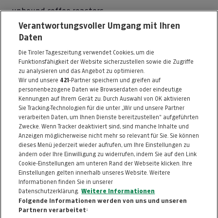
unbound coffee roasters
Verantwortungsvoller Umgang mit Ihren
Weisstraße 9
Daten
6112 Wattens
Die Tiroler Tageszeitung verwendet Cookies, um die
Telefon: 0676 / 9003998
Funktionsfähigkeit der Website sicherzustellen sowie die Zugriffe
E-Mail:
shop@unbound.cc
zu analysieren und das Angebot zu optimieren.
Wir und unsere
421
-Partner speichern und greifen auf
https://unbound.cc
personenbezogene Daten wie Browserdaten oder eindeutige
Kennungen auf Ihrem Gerät zu. Durch Auswahl von OK aktivieren
Alle Artikel des Händlers
Sie Tracking-Technologien für die unter „Wir und unsere Partner
verarbeiten Daten, um Ihnen Dienste bereitzustellen“ aufgeführten
Informationen zum Kaufvertrag
Zwecke. Wenn Tracker deaktiviert sind, sind manche Inhalte und
Anzeigen möglicherweise nicht mehr so relevant für Sie. Sie können
dieses Menü jederzeit wieder aufrufen, um Ihre Einstellungen zu
ändern oder Ihre Einwilligung zu widerrufen, indem Sie auf den Link
ZURÜCK NACH
OBEN
Cookie-Einstellungen am unteren Rand der Webseite klicken. Ihre
Einstellungen gelten innerhalb unseres Website. Weitere
Informationen finden Sie in unserer
FAQ
HILFE
IMPRESSUM
AGB
Datenschutzerklärung.
Weitere Informationen
KONTAKT
DATENSCHUTZ
Folgende Informationen werden von uns und unseren
Partnern verarbeitet: