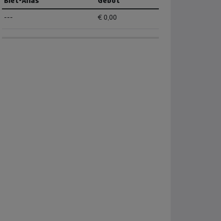
Biet-Alias
Gebot
---
€ 0,00