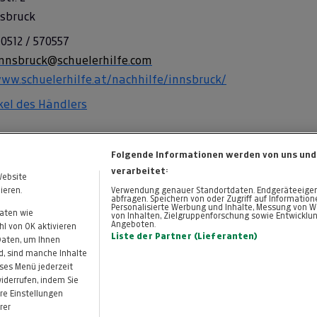
nsbruck
 0512 / 570557
innsbruck@schuelerhilfe.com
ww.schuelerhilfe.at/nachhilfe/innsbruck/
ikel des Händlers
Folgende Informationen werden von uns und
verarbeitet:
Website
ieren.
Verwendung genauer Standortdaten. Endgeräteeigensc
abfragen. Speichern von oder Zugriff auf Informatio
Personalisierte Werbung und Inhalte, Messung von W
Daten wie
von Inhalten, Zielgruppenforschung sowie Entwicklu
Angeboten.
KONTAKT
DATENSCHUTZ
l von OK aktivieren
Cookie-Einstellungen
Liste der Partner (Lieferanten)
 Daten, um Ihnen
d, sind manche Inhalte
eses Menü jederzeit
widerrufen, indem Sie
re Einstellungen
rer