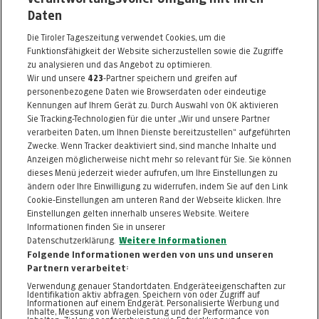
Daten
Wilhelm-Greil-Straße 10
Die Tiroler Tageszeitung verwendet Cookies, um die
6020 Innsbruck
Funktionsfähigkeit der Website sicherzustellen sowie die Zugriffe
Telefon: 0664 / 2112747
zu analysieren und das Angebot zu optimieren.
Wir und unsere
423
-Partner speichern und greifen auf
E-Mail:
innsbruck@galerie-augustin.com
personenbezogene Daten wie Browserdaten oder eindeutige
Kennungen auf Ihrem Gerät zu. Durch Auswahl von OK aktivieren
Alle Artikel des Händlers
Sie Tracking-Technologien für die unter „Wir und unsere Partner
verarbeiten Daten, um Ihnen Dienste bereitzustellen“ aufgeführten
Informationen zum Kaufvertrag
Zwecke. Wenn Tracker deaktiviert sind, sind manche Inhalte und
Anzeigen möglicherweise nicht mehr so relevant für Sie. Sie können
dieses Menü jederzeit wieder aufrufen, um Ihre Einstellungen zu
ändern oder Ihre Einwilligung zu widerrufen, indem Sie auf den Link
ZURÜCK NACH
OBEN
Cookie-Einstellungen am unteren Rand der Webseite klicken. Ihre
Einstellungen gelten innerhalb unseres Website. Weitere
Informationen finden Sie in unserer
FAQ
HILFE
IMPRESSUM
AGB
Datenschutzerklärung.
Weitere Informationen
KONTAKT
DATENSCHUTZ
Folgende Informationen werden von uns und unseren
Partnern verarbeitet:
Cookie-Einstellungen
Verwendung genauer Standortdaten. Endgeräteeigenschaften zur
Identifikation aktiv abfragen. Speichern von oder Zugriff auf
Informationen auf einem Endgerät. Personalisierte Werbung und
Inhalte, Messung von Werbeleistung und der Performance von