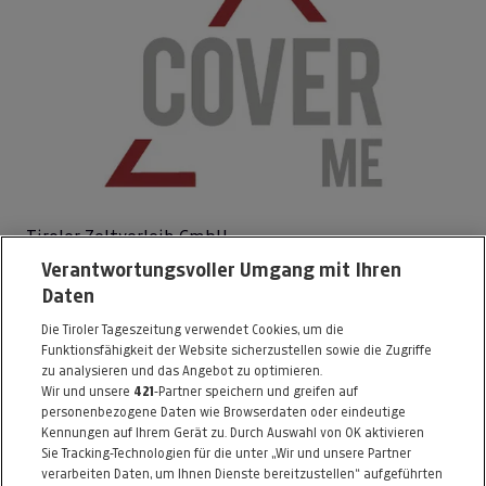
Tiroler Zeltverleih GmbH
Verantwortungsvoller Umgang mit Ihren
Hans-Liebherr-Straße 19
Daten
6410 Telfs
Die Tiroler Tageszeitung verwendet Cookies, um die
Telefon: 05262 / 62252
Funktionsfähigkeit der Website sicherzustellen sowie die Zugriffe
E-Mail:
info@coverme.at
zu analysieren und das Angebot zu optimieren.
Wir und unsere
421
-Partner speichern und greifen auf
www.coverme.at
personenbezogene Daten wie Browserdaten oder eindeutige
Kennungen auf Ihrem Gerät zu. Durch Auswahl von OK aktivieren
Alle Artikel des Händlers
Sie Tracking-Technologien für die unter „Wir und unsere Partner
verarbeiten Daten, um Ihnen Dienste bereitzustellen“ aufgeführten