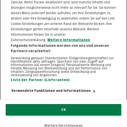
Informationen zum Kaufvertrag
Zwecke. Wenn Tracker deaktiviert sind, sind manche Inhalte und
Anzeigen möglicherweise nicht mehr so relevant für Sie. Sie können
dieses Menü jederzeit wieder aufrufen, um Ihre Einstellungen zu
ändern oder Ihre Einwilligung zu widerrufen, indem Sie auf den Link
ZURÜCK NACH
OBEN
Cookie-Einstellungen am unteren Rand der Webseite klicken. Ihre
Einstellungen gelten innerhalb unseres Website. Weitere
Informationen finden Sie in unserer
FAQ
HILFE
IMPRESSUM
AGB
Datenschutzerklärung.
Weitere Informationen
KONTAKT
DATENSCHUTZ
Folgende Informationen werden von uns und unseren
Partnern verarbeitet:
Cookie-Einstellungen
Verwendung genauer Standortdaten. Endgeräteeigenschaften zur
Identifikation aktiv abfragen. Speichern von oder Zugriff auf
Informationen auf einem Endgerät. Personalisierte Werbung und
Inhalte, Messung von Werbeleistung und der Performance von
Inhalten, Zielgruppenforschung sowie Entwicklung und
Verbesserung von Angeboten.
Liste der Partner (Lieferanten)
Verwendete Funktionen und Informationen
© 2026, TT.com | New Media Online GmbH |
ALLE RECHTE VORBEHALTEN
Nutzung ausschließlich für den privaten
OK
Eigenbedarf. Eine Weiterverwendung und
Reproduktion über den persönlichen Gebrauch
hinaus ist nicht gestattet.
Weitere Einstellungen