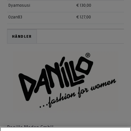
Dyamosusi
€ 130,00
Ozan83
€ 127,00
HÄNDLER
Danillo Moden GmbH