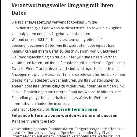
Verantwortungsvoller Umgang mit Ihren
Meinhardstraße 3
Daten
6020 Innsbruck
Die Tiroler Tageszeitung verwendet Cookies, um die
Telefon: 0512 / 563517
Funktionsfähigkeit der Website sicherzustellen sowie die Zugriffe
E-Mail:
danillo@chello.at
zu analysieren und das Angebot zu optimieren.
Wir und unsere
423
-Partner speichern und greifen auf
www.danillo.at
personenbezogene Daten wie Browserdaten oder eindeutige
Kennungen auf Ihrem Gerät zu. Durch Auswahl von OK aktivieren
Alle Artikel des Händlers
Sie Tracking-Technologien für die unter „Wir und unsere Partner
verarbeiten Daten, um Ihnen Dienste bereitzustellen“ aufgeführten
Informationen zum Kaufvertrag
Zwecke. Wenn Tracker deaktiviert sind, sind manche Inhalte und
Anzeigen möglicherweise nicht mehr so relevant für Sie. Sie können
dieses Menü jederzeit wieder aufrufen, um Ihre Einstellungen zu
ändern oder Ihre Einwilligung zu widerrufen, indem Sie auf den Link
ZURÜCK NACH
OBEN
Cookie-Einstellungen am unteren Rand der Webseite klicken. Ihre
Einstellungen gelten innerhalb unseres Website. Weitere
Informationen finden Sie in unserer
FAQ
HILFE
IMPRESSUM
AGB
Datenschutzerklärung.
Weitere Informationen
KONTAKT
DATENSCHUTZ
Folgende Informationen werden von uns und unseren
Partnern verarbeitet:
Cookie-Einstellungen
Verwendung genauer Standortdaten. Endgeräteeigenschaften zur
Identifikation aktiv abfragen. Speichern von oder Zugriff auf
Informationen auf einem Endgerät. Personalisierte Werbung und