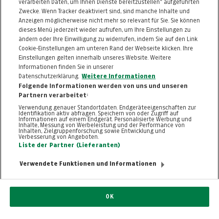
verarbeiten Daten, um Ihnen Dienste bereitzustellen“ aufgeführten
Informationen zum Kaufvertrag
Zwecke. Wenn Tracker deaktiviert sind, sind manche Inhalte und
Anzeigen möglicherweise nicht mehr so relevant für Sie. Sie können
dieses Menü jederzeit wieder aufrufen, um Ihre Einstellungen zu
ändern oder Ihre Einwilligung zu widerrufen, indem Sie auf den Link
ZURÜCK NACH
OBEN
Cookie-Einstellungen am unteren Rand der Webseite klicken. Ihre
Einstellungen gelten innerhalb unseres Website. Weitere
Informationen finden Sie in unserer
FAQ
HILFE
IMPRESSUM
AGB
Datenschutzerklärung.
Weitere Informationen
KONTAKT
DATENSCHUTZ
Folgende Informationen werden von uns und unseren
Partnern verarbeitet:
Cookie-Einstellungen
Verwendung genauer Standortdaten. Endgeräteeigenschaften zur
Identifikation aktiv abfragen. Speichern von oder Zugriff auf
Informationen auf einem Endgerät. Personalisierte Werbung und
Inhalte, Messung von Werbeleistung und der Performance von
Inhalten, Zielgruppenforschung sowie Entwicklung und
Verbesserung von Angeboten.
Liste der Partner (Lieferanten)
Verwendete Funktionen und Informationen
© 2026, TT.com | New Media Online GmbH |
ALLE RECHTE VORBEHALTEN
Nutzung ausschließlich für den privaten
OK
Eigenbedarf. Eine Weiterverwendung und
Reproduktion über den persönlichen Gebrauch
hinaus ist nicht gestattet.