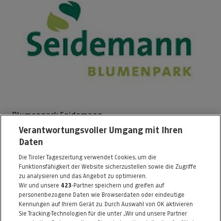
Blumenpark Seidemann
Verantwortungsvoller Umgang mit Ihren
Michelfeld 7
Daten
6176 Völs info@blumenpark.at
Die Tiroler Tageszeitung verwendet Cookies, um die
Telefon: 0512 / 30 28 00
Funktionsfähigkeit der Website sicherzustellen sowie die Zugriffe
E-Mail:
info@blumenpark.at
zu analysieren und das Angebot zu optimieren.
Wir und unsere
423
-Partner speichern und greifen auf
http://www.blumenpark.at
personenbezogene Daten wie Browserdaten oder eindeutige
Kennungen auf Ihrem Gerät zu. Durch Auswahl von OK aktivieren
Alle Artikel des Händlers
Sie Tracking-Technologien für die unter „Wir und unsere Partner