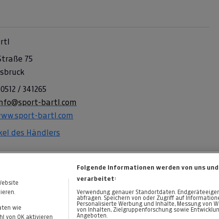
rtl
Straße 75
nsbruck
 0512 / 341265
info@sport-bartl.com
www.sport-bartl.com
ikel des Händlers
Folgende Informationen werden von uns und
verarbeitet:
Website
ieren.
Verwendung genauer Standortdaten. Endgeräteeigensc
abfragen. Speichern von oder Zugriff auf Informatio
Personalisierte Werbung und Inhalte, Messung von W
aten wie
von Inhalten, Zielgruppenforschung sowie Entwicklu
Angeboten.
KONTAKT
DATENSCHUTZ
l von OK aktivieren