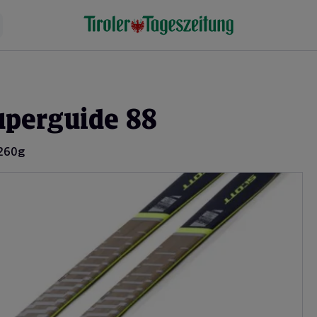
uperguide 88
1260g