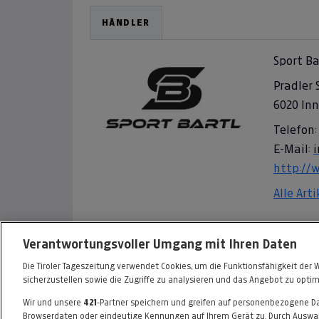
HÄNDLER
Sport Ba
Pradler 
6020 In
Telefon:
E-Mail:
http://
Alle Art
Informationen zum Kaufvertrag
Verantwortungsvoller Umgang mit Ihren Daten
Die Tiroler Tageszeitung verwendet Cookies, um die Funktionsfähigkeit der 
sicherzustellen sowie die Zugriffe zu analysieren und das Angebot zu optim
Wir und unsere
421
-Partner speichern und greifen auf personenbezogene D
FAQ
HILFE
IMPRESSUM
AGB
Browserdaten oder eindeutige Kennungen auf Ihrem Gerät zu. Durch Auswah