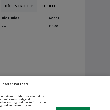
HÖCHSTBIETER
GEBOTE
Biet-Alias
Gebot
---
€ 0,00
 unseren Partnern
haften zur Identifikation aktiv
nen auf einem Endgerät.
erbeleistung und der Performance
ng und Verbesserung von
ZURÜCK NACH OBEN