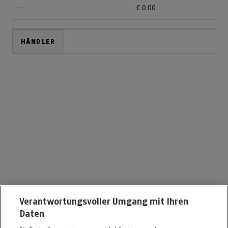
---
€ 0,00
HÄNDLER
da emobil GmbH
Verantwortungsvoller Umgang mit Ihren
Daten
Josef-Wilberger-Straße 53