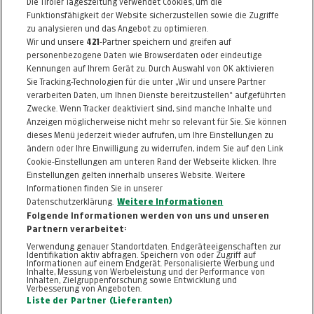
Die Tiroler Tageszeitung verwendet Cookies, um die
6020 Innsbruck
Funktionsfähigkeit der Website sicherzustellen sowie die Zugriffe
Telefon: 050 / 22772277
zu analysieren und das Angebot zu optimieren.
Wir und unsere
421
-Partner speichern und greifen auf
E-Mail:
verena.abenthung@da-emobil.com
personenbezogene Daten wie Browserdaten oder eindeutige
Kennungen auf Ihrem Gerät zu. Durch Auswahl von OK aktivieren
Alle Artikel des Händlers
Sie Tracking-Technologien für die unter „Wir und unsere Partner
verarbeiten Daten, um Ihnen Dienste bereitzustellen“ aufgeführten
Informationen zum Kaufvertrag
Zwecke. Wenn Tracker deaktiviert sind, sind manche Inhalte und
Anzeigen möglicherweise nicht mehr so relevant für Sie. Sie können
dieses Menü jederzeit wieder aufrufen, um Ihre Einstellungen zu
ändern oder Ihre Einwilligung zu widerrufen, indem Sie auf den Link
ZURÜCK NACH
OBEN
Cookie-Einstellungen am unteren Rand der Webseite klicken. Ihre
Einstellungen gelten innerhalb unseres Website. Weitere
Informationen finden Sie in unserer
FAQ
HILFE
IMPRESSUM
AGB
Datenschutzerklärung.
Weitere Informationen
KONTAKT
DATENSCHUTZ
Folgende Informationen werden von uns und unseren
Partnern verarbeitet:
Cookie-Einstellungen
Verwendung genauer Standortdaten. Endgeräteeigenschaften zur
Identifikation aktiv abfragen. Speichern von oder Zugriff auf
Informationen auf einem Endgerät. Personalisierte Werbung und
Inhalte, Messung von Werbeleistung und der Performance von
Inhalten, Zielgruppenforschung sowie Entwicklung und
Verbesserung von Angeboten.
Liste der Partner (Lieferanten)