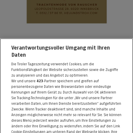
Heu&Stroh - Der Trachtenexperte von Familie
Verantwortungsvoller Umgang mit Ihren
Daten
Rauscher
Die Tiroler Tageszeitung verwendet Cookies, um die
Leopoldstrasse 28
Funktionsfähigkeit der Website sicherzustellen sowie die Zugriffe
6020 Innsbruck
zu analysieren und das Angebot zu optimieren.
Wir und unsere
423
-Partner speichern und greifen auf
Telefon: 0512 / 578691
personenbezogene Daten wie Browserdaten oder eindeutige
Kennungen auf Ihrem Gerät zu. Durch Auswahl von OK aktivieren
Alle Artikel des Händlers
Sie Tracking-Technologien für die unter „Wir und unsere Partner
verarbeiten Daten, um Ihnen Dienste bereitzustellen“ aufgeführten
Informationen zum Kaufvertrag
Zwecke. Wenn Tracker deaktiviert sind, sind manche Inhalte und
Anzeigen möglicherweise nicht mehr so relevant für Sie. Sie können
dieses Menü jederzeit wieder aufrufen, um Ihre Einstellungen zu
ändern oder Ihre Einwilligung zu widerrufen, indem Sie auf den Link
ZURÜCK NACH
OBEN
Cookie-Einstellungen am unteren Rand der Webseite klicken. Ihre