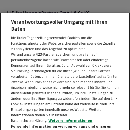
IHP Ihr HandelsPartner GmbH & Co KG
Verantwortungsvoller Umgang mit Ihren
Exlgasse 37
Daten
6020 Innsbruck
Die Tiroler Tageszeitung verwendet Cookies, um die
Telefon: 0512 / 280030
Funktionsfähigkeit der Website sicherzustellen sowie die Zugriffe
E-Mail:
info@moebel-garten.at
zu analysieren und das Angebot zu optimieren.
Wir und unsere
423
-Partner speichern und greifen auf
http://www.moebel-garten.at
personenbezogene Daten wie Browserdaten oder eindeutige
Kennungen auf Ihrem Gerät zu. Durch Auswahl von OK aktivieren
Alle Artikel des Händlers
Sie Tracking-Technologien für die unter „Wir und unsere Partner
verarbeiten Daten, um Ihnen Dienste bereitzustellen“ aufgeführten
Informationen zum Kaufvertrag
Zwecke. Wenn Tracker deaktiviert sind, sind manche Inhalte und
Anzeigen möglicherweise nicht mehr so relevant für Sie. Sie können
dieses Menü jederzeit wieder aufrufen, um Ihre Einstellungen zu
ändern oder Ihre Einwilligung zu widerrufen, indem Sie auf den Link
ZURÜCK NACH
OBEN
Cookie-Einstellungen am unteren Rand der Webseite klicken. Ihre
Einstellungen gelten innerhalb unseres Website. Weitere
Informationen finden Sie in unserer
FAQ
HILFE
IMPRESSUM
AGB
Datenschutzerklärung.
Weitere Informationen
KONTAKT
DATENSCHUTZ
Folgende Informationen werden von uns und unseren