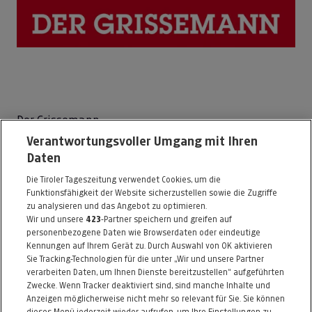
Der Grissemann
Verantwortungsvoller Umgang mit Ihren
Hauptstraße 150
Daten
6511 Zams
Die Tiroler Tageszeitung verwendet Cookies, um die
Telefon: 5442 / 6999615
Funktionsfähigkeit der Website sicherzustellen sowie die Zugriffe
E-Mail:
shop@grissemann.at
zu analysieren und das Angebot zu optimieren.
Wir und unsere
423
-Partner speichern und greifen auf
www.dergrissemann.at
personenbezogene Daten wie Browserdaten oder eindeutige
Kennungen auf Ihrem Gerät zu. Durch Auswahl von OK aktivieren
Alle Artikel des Händlers
Sie Tracking-Technologien für die unter „Wir und unsere Partner
verarbeiten Daten, um Ihnen Dienste bereitzustellen“ aufgeführten
Informationen zum Kaufvertrag
Zwecke. Wenn Tracker deaktiviert sind, sind manche Inhalte und
Anzeigen möglicherweise nicht mehr so relevant für Sie. Sie können