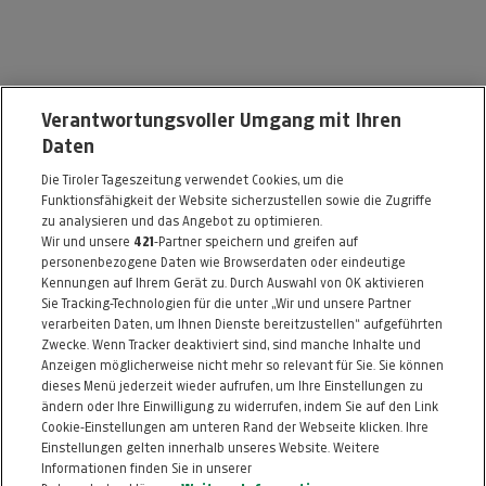
Insider Sportshop-Mader Sports
Verantwortungsvoller Umgang mit Ihren
Daten
Vorderlanersbach 83
Die Tiroler Tageszeitung verwendet Cookies, um die
6293 Tux
Funktionsfähigkeit der Website sicherzustellen sowie die Zugriffe
Telefon: 05287 / 86109
zu analysieren und das Angebot zu optimieren.
Wir und unsere
421
-Partner speichern und greifen auf
E-Mail:
nicola@insider-sportshop.com
personenbezogene Daten wie Browserdaten oder eindeutige
Kennungen auf Ihrem Gerät zu. Durch Auswahl von OK aktivieren
Alle Artikel des Händlers
Sie Tracking-Technologien für die unter „Wir und unsere Partner
verarbeiten Daten, um Ihnen Dienste bereitzustellen“ aufgeführten
Informationen zum Kaufvertrag
Zwecke. Wenn Tracker deaktiviert sind, sind manche Inhalte und
Anzeigen möglicherweise nicht mehr so relevant für Sie. Sie können
dieses Menü jederzeit wieder aufrufen, um Ihre Einstellungen zu
ändern oder Ihre Einwilligung zu widerrufen, indem Sie auf den Link
ZURÜCK NACH
OBEN
Cookie-Einstellungen am unteren Rand der Webseite klicken. Ihre
Einstellungen gelten innerhalb unseres Website. Weitere
Informationen finden Sie in unserer
FAQ
HILFE
IMPRESSUM
AGB