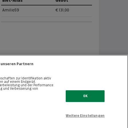
Biet-Alias
Gebot
Amilio59
€ 131,00
 unseren Partnern
haften zur Identifikation aktiv
nen auf einem Endgerät.
erbeleistung und der Performance
ng und Verbesserung von
ZURÜCK NACH OBEN
OK
Weitere Einstellungen