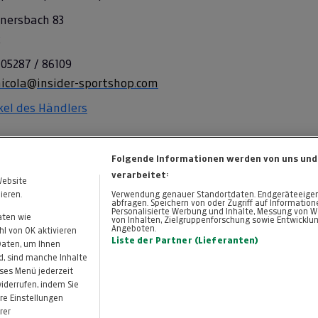
anersbach 83
x
 05287 / 86109
nicola@insider-sportshop.com
ikel des Händlers
Folgende Informationen werden von uns und
verarbeitet:
Website
ieren.
Verwendung genauer Standortdaten. Endgeräteeigensc
abfragen. Speichern von oder Zugriff auf Informatio
Personalisierte Werbung und Inhalte, Messung von W
aten wie
von Inhalten, Zielgruppenforschung sowie Entwicklu
Angeboten.
KONTAKT
DATENSCHUTZ
l von OK aktivieren
Cookie-Einstellungen
Liste der Partner (Lieferanten)
 Daten, um Ihnen
d, sind manche Inhalte
eses Menü jederzeit
widerrufen, indem Sie
re Einstellungen
rer