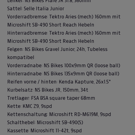
Lenker: NS Bikes Flare JR 31.8, 360mm
Sattel: Selle Italia Junior
Vorderradbremse: Tektro Aries (mech) 160mm mit
Microshift SB-490 Short Reach Hebeln
Hinterradbremse: Tektro Aries (mech) 160mm mit
Microshift SB-490 Short Reach Hebeln
Felgen: NS Bikes Gravel Junior, 24h, Tubeless
kompatibel
Vorderradnabe: NS Bikes 100x9mm QR (loose ball)
Hinterradnabe: NS Bikes 135x9mm QR (loose ball)
Reifen vorne / hinten: Kenda Kapture, 26x1.5"
Kurbelsatz: NS Bikes JR, 150mm, 34t
Tretlager: FSA BSA square taper 68mm
Kette: KMC Z9, 9spd
Kettenschaltung: Microshift RD-M619M, 9spd
Schalthebel: Microshift SB-490(S)
Kassette: Microshift 11-42t, 9spd