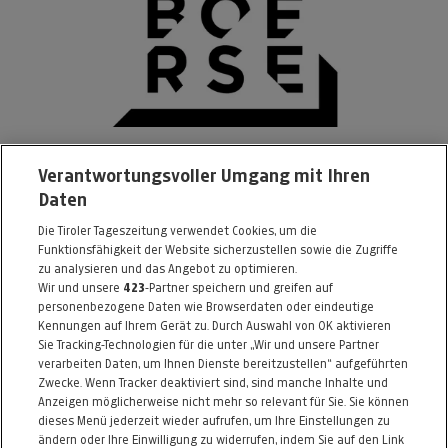
Unique Sports Products GmbH
Verantwortungsvoller Umgang mit Ihren
Daten
Leopoldstrasse 4
Die Tiroler Tageszeitung verwendet Cookies, um die
6020 Innsbruck
Funktionsfähigkeit der Website sicherzustellen sowie die Zugriffe
Telefon: 0512 / 581742
zu analysieren und das Angebot zu optimieren.
Wir und unsere
423
-Partner speichern und greifen auf
E-Mail:
buero@dieboerse.at
personenbezogene Daten wie Browserdaten oder eindeutige
Kennungen auf Ihrem Gerät zu. Durch Auswahl von OK aktivieren
Alle Artikel des Händlers
Sie Tracking-Technologien für die unter „Wir und unsere Partner
verarbeiten Daten, um Ihnen Dienste bereitzustellen“ aufgeführten
Informationen zum Kaufvertrag
Zwecke. Wenn Tracker deaktiviert sind, sind manche Inhalte und
Anzeigen möglicherweise nicht mehr so relevant für Sie. Sie können
dieses Menü jederzeit wieder aufrufen, um Ihre Einstellungen zu
ändern oder Ihre Einwilligung zu widerrufen, indem Sie auf den Link
ZURÜCK NACH