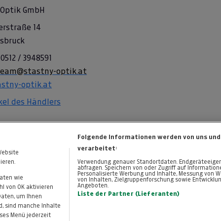
 Optik GmbH
erstraße 14
nsbruck
 0512 / 3948591
team@stastny-optik.at
stny-optik.at
ikel des Händlers
Folgende Informationen werden von uns und
verarbeitet:
Website
ieren.
Verwendung genauer Standortdaten. Endgeräteeigensc
abfragen. Speichern von oder Zugriff auf Informatio
Personalisierte Werbung und Inhalte, Messung von W
Daten wie
von Inhalten, Zielgruppenforschung sowie Entwicklu
Angeboten.
KONTAKT
DATENSCHUTZ
l von OK aktivieren
Cookie-Einstellungen
Liste der Partner (Lieferanten)
 Daten, um Ihnen
d, sind manche Inhalte
eses Menü jederzeit