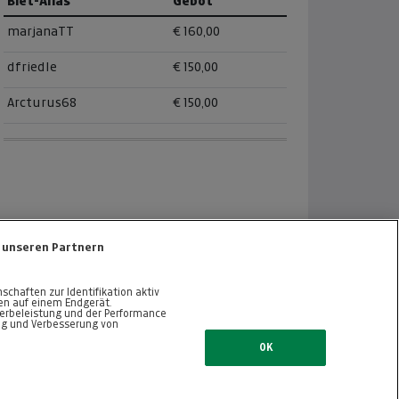
Biet-Alias
Gebot
marjanaTT
€ 160,00
dfriedle
€ 150,00
Arcturus68
€ 150,00
 unseren Partnern
haften zur Identifikation aktiv
nen auf einem Endgerät.
erbeleistung und der Performance
ng und Verbesserung von
ZURÜCK NACH OBEN
OK