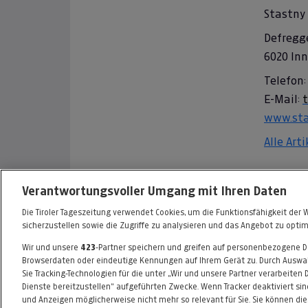
Stastny
Defregg
6020 In
Telefon:
E-Mail:
www.sta
Alle Art
Informationen zum Kaufvertrag
Verantwortungsvoller Umgang mit Ihren Daten
Die Tiroler Tageszeitung verwendet Cookies, um die Funktionsfähigkeit der 
sicherzustellen sowie die Zugriffe zu analysieren und das Angebot zu optim
Wir und unsere
423
-Partner speichern und greifen auf personenbezogene 
FAQ
HILFE
IMPRESSUM
AGB
Browserdaten oder eindeutige Kennungen auf Ihrem Gerät zu. Durch Auswah
Sie Tracking-Technologien für die unter „Wir und unsere Partner verarbeiten
Dienste bereitzustellen“ aufgeführten Zwecke. Wenn Tracker deaktiviert sin
und Anzeigen möglicherweise nicht mehr so relevant für Sie. Sie können di