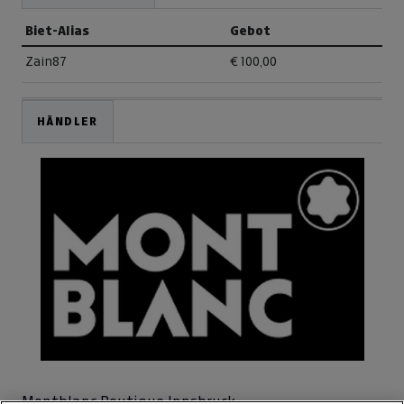
Biet-Alias
Gebot
Zain87
€ 100,00
HÄNDLER
Montblanc Boutique Innsbruck