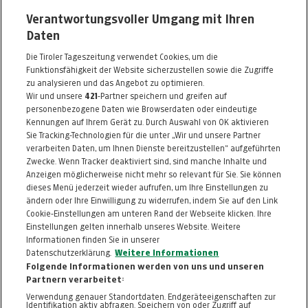
Verantwortungsvoller Umgang mit Ihren
Marktgraben 29
Daten
6020 Innsbruck
Die Tiroler Tageszeitung verwendet Cookies, um die
Telefon: 0512 / 582086
Funktionsfähigkeit der Website sicherzustellen sowie die Zugriffe
E-Mail:
office@montblanc-innsbruck.com
zu analysieren und das Angebot zu optimieren.
Wir und unsere
421
-Partner speichern und greifen auf
www.montblanc-innsbruck.com
personenbezogene Daten wie Browserdaten oder eindeutige
Kennungen auf Ihrem Gerät zu. Durch Auswahl von OK aktivieren
Alle Artikel des Händlers
Sie Tracking-Technologien für die unter „Wir und unsere Partner
verarbeiten Daten, um Ihnen Dienste bereitzustellen“ aufgeführten
Informationen zum Kaufvertrag
Zwecke. Wenn Tracker deaktiviert sind, sind manche Inhalte und
Anzeigen möglicherweise nicht mehr so relevant für Sie. Sie können
dieses Menü jederzeit wieder aufrufen, um Ihre Einstellungen zu
ändern oder Ihre Einwilligung zu widerrufen, indem Sie auf den Link
ZURÜCK NACH
OBEN
Cookie-Einstellungen am unteren Rand der Webseite klicken. Ihre
Einstellungen gelten innerhalb unseres Website. Weitere
Informationen finden Sie in unserer
FAQ
HILFE
IMPRESSUM
AGB
Datenschutzerklärung.
Weitere Informationen
KONTAKT
DATENSCHUTZ
Folgende Informationen werden von uns und unseren
Partnern verarbeitet:
Cookie-Einstellungen
Verwendung genauer Standortdaten. Endgeräteeigenschaften zur
Identifikation aktiv abfragen. Speichern von oder Zugriff auf