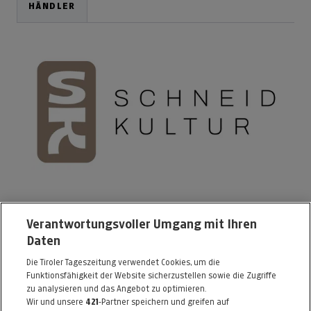
HÄNDLER
schneidkultur e.U.
Verantwortungsvoller Umgang mit Ihren
Daten
Wilhelm-Greil-Staße 16
Die Tiroler Tageszeitung verwendet Cookies, um die
6020 Innsbruck
Funktionsfähigkeit der Website sicherzustellen sowie die Zugriffe
Telefon: 0660 / 4883017
zu analysieren und das Angebot zu optimieren.
Wir und unsere
421
-Partner speichern und greifen auf
E-Mail:
info@schneidkultur.com