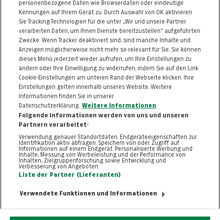
personenbezogene Daten wie Browserdaten oder eindeutige
Kennungen auf Ihrem Gerät zu. Durch Auswahl von OK aktivieren
Alle Artikel des Händlers
Sie Tracking-Technologien für die unter „Wir und unsere Partner
verarbeiten Daten, um Ihnen Dienste bereitzustellen“ aufgeführten
Informationen zum Kaufvertrag
Zwecke. Wenn Tracker deaktiviert sind, sind manche Inhalte und
Anzeigen möglicherweise nicht mehr so relevant für Sie. Sie können
dieses Menü jederzeit wieder aufrufen, um Ihre Einstellungen zu
ändern oder Ihre Einwilligung zu widerrufen, indem Sie auf den Link
ZURÜCK NACH
OBEN
Cookie-Einstellungen am unteren Rand der Webseite klicken. Ihre
Einstellungen gelten innerhalb unseres Website. Weitere
Informationen finden Sie in unserer
FAQ
HILFE
IMPRESSUM
AGB
Datenschutzerklärung.
Weitere Informationen
KONTAKT
DATENSCHUTZ
Folgende Informationen werden von uns und unseren
Partnern verarbeitet:
Cookie-Einstellungen
Verwendung genauer Standortdaten. Endgeräteeigenschaften zur
Identifikation aktiv abfragen. Speichern von oder Zugriff auf
Informationen auf einem Endgerät. Personalisierte Werbung und
Inhalte, Messung von Werbeleistung und der Performance von
Inhalten, Zielgruppenforschung sowie Entwicklung und
Verbesserung von Angeboten.
Liste der Partner (Lieferanten)
Verwendete Funktionen und Informationen
© 2026, TT.com | New Media Online GmbH |
ALLE RECHTE VORBEHALTEN
Nutzung ausschließlich für den privaten