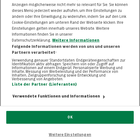
Anzeigen möglicherweise nicht mehr so relevant für Sie. Sie können
dieses Menü jederzeit wieder aufrufen, um Ihre Einstellungen zu
Passwort vergessen
ändern oder Ihre Einwilligung zu widerrufen, indem Sie auf den Link
ZURÜCK NACH
OBEN
Cookie-Einstellungen am unteren Rand der Webseite klicken. Ihre
Einstellungen gelten innerhalb unseres Website. Weitere
Informationen finden Sie in unserer
FAQ
HILFE
IMPRESSUM
AGB
Datenschutzerklärung.
Weitere Informationen
KONTAKT
DATENSCHUTZ
Folgende Informationen werden von uns und unseren
Partnern verarbeitet:
Cookie-Einstellungen
Verwendung genauer Standortdaten. Endgeräteeigenschaften zur
Identifikation aktiv abfragen. Speichern von oder Zugriff auf
Informationen auf einem Endgerät. Personalisierte Werbung und
Inhalte, Messung von Werbeleistung und der Performance von
Inhalten, Zielgruppenforschung sowie Entwicklung und
Verbesserung von Angeboten.
Liste der Partner (Lieferanten)
Verwendete Funktionen und Informationen
© 2026, TT.com | New Media Online GmbH |
ALLE RECHTE VORBEHALTEN
Nutzung ausschließlich für den privaten
OK
Eigenbedarf. Eine Weiterverwendung und
Reproduktion über den persönlichen Gebrauch
hinaus ist nicht gestattet.
Weitere Einstellungen