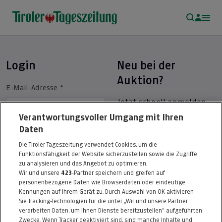
Login
Neu bei der
Auktion?
E-Mail-Adresse
*
Jetzt schnell anmelden
und dabei sein!
Verantwortungsvoller Umgang mit Ihren
Daten
Passwort
*
ZUR ANMELDUNG
Die Tiroler Tageszeitung verwendet Cookies, um die
Funktionsfähigkeit der Website sicherzustellen sowie die Zugriffe
zu analysieren und das Angebot zu optimieren.
Ihr Passwort muss mindestens
Wir und unsere
423
-Partner speichern und greifen auf
8-26 Zeichen lang sein.
personenbezogene Daten wie Browserdaten oder eindeutige
Kennungen auf Ihrem Gerät zu. Durch Auswahl von OK aktivieren
LOGIN
Sie Tracking-Technologien für die unter „Wir und unsere Partner
verarbeiten Daten, um Ihnen Dienste bereitzustellen“ aufgeführten
REGISTRIEREN
Zwecke. Wenn Tracker deaktiviert sind, sind manche Inhalte und