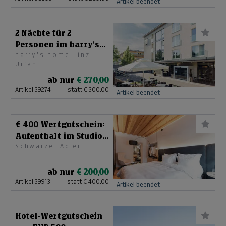
Artikel beendet
2 Nächte für 2
Personen im harry's
harry's home Linz-
home Linz
Urfahr
ab nur
€ 270,00
Artikel 39274
statt
€ 300,00
Artikel beendet
€ 400 Wertgutschein:
Aufenthalt im Studio
Schwarzer Adler
mit Frühstück
ab nur
€ 200,00
Artikel 39913
statt
€ 400,00
Artikel beendet
Hotel-Wertgutschein