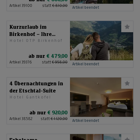
Artikel 39100
statt
€ 810,00
Artikel beendet
Kurzurlaub im
Birkenhof – Ihre
Hotel OTP Birkenhof
kleine Wohlfühl-
Auszeit
ab nur
€ 479,00
Artikel 39376
statt
€ 958,00
Artikel beendet
4 Übernachtungen in
der Etschtal-Suite
Hotel Gantkofel
ab nur
€ 920,00
Artikel 38582
statt
€ 1.120,00
Artikel beendet