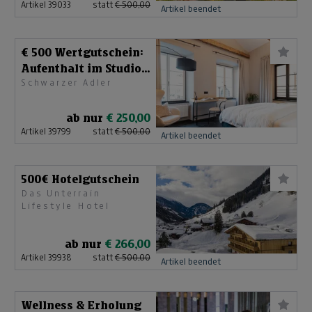
Artikel 39033
statt
€ 500,00
Artikel beendet
€ 500 Wertgutschein:
Aufenthalt im Studio
Schwarzer Adler
mit Frühstück
ab nur
€ 250,00
Artikel 39799
statt
€ 500,00
Artikel beendet
500€ Hotelgutschein
Das Unterrain
Lifestyle Hotel
ab nur
€ 266,00
Artikel 39938
statt
€ 500,00
Artikel beendet
Wellness & Erholung