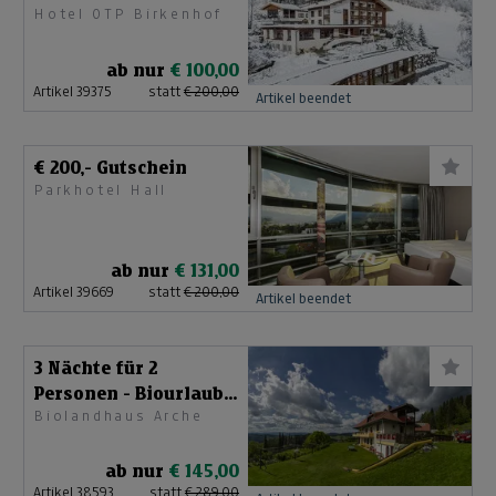
Hotel OTP Birkenhof
ab nur
€ 100,00
Artikel 39375
statt
€ 200,00
Artikel beendet
€ 200,- Gutschein
Parkhotel Hall
ab nur
€ 131,00
Artikel 39669
statt
€ 200,00
Artikel beendet
3 Nächte für 2
Personen - Biourlaub
Biolandhaus Arche
Kärnten
ab nur
€ 145,00
Artikel 38593
statt
€ 289,00