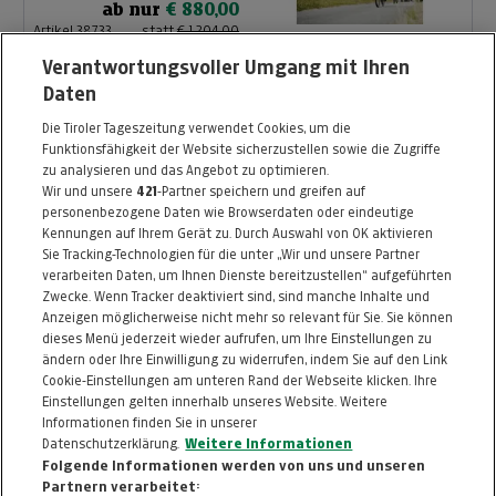
ab nur
€ 880,00
Artikel 38733
statt
€ 1.204,00
Artikel beendet
Verantwortungsvoller Umgang mit Ihren
Daten
Wandern, Wellness &
Die Tiroler Tageszeitung verwendet Cookies, um die
Kulinarik
Funktionsfähigkeit der Website sicherzustellen sowie die Zugriffe
Hotel OTP Birkenhof
zu analysieren und das Angebot zu optimieren.
Wir und unsere
421
-Partner speichern und greifen auf
ab nur
€ 779,00
personenbezogene Daten wie Browserdaten oder eindeutige
Artikel 39605
statt
€ 1.558,00
Kennungen auf Ihrem Gerät zu. Durch Auswahl von OK aktivieren
Artikel beendet
Sie Tracking-Technologien für die unter „Wir und unsere Partner
verarbeiten Daten, um Ihnen Dienste bereitzustellen“ aufgeführten
Zwecke. Wenn Tracker deaktiviert sind, sind manche Inhalte und
Anzeigen möglicherweise nicht mehr so relevant für Sie. Sie können
dieses Menü jederzeit wieder aufrufen, um Ihre Einstellungen zu
ändern oder Ihre Einwilligung zu widerrufen, indem Sie auf den Link
ZURÜCK NACH
OBEN
Cookie-Einstellungen am unteren Rand der Webseite klicken. Ihre
Einstellungen gelten innerhalb unseres Website. Weitere
Informationen finden Sie in unserer
FAQ
HILFE
IMPRESSUM
AGB
Datenschutzerklärung.
Weitere Informationen
KONTAKT
DATENSCHUTZ
Folgende Informationen werden von uns und unseren
Partnern verarbeitet: