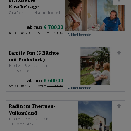
Erholsame
Kuscheltage
Grafenast Naturhotel
ab nur
€ 700,00
Artikel 38729
statt
€ 1.130,00
Artikel beendet
Family Fun (5 Nächte
mit Frühstück)
Hotel Restaurant
Teuschler-
Mogg***Superior
ab nur
€ 600,00
Artikel 38735
statt
€ 1.199,00
Artikel beendet
Radln im Thermen-
Vulkanland
Hotel Restaurant
Teuschler-
Mogg***Superior