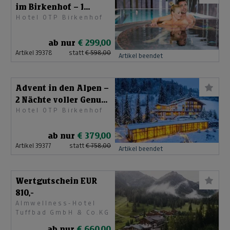
im Birkenhof – 1
Hotel OTP Birkenhof
Nacht/2 Tage
ab nur
€ 299,00
Artikel 39378
statt
€ 598,00
Artikel beendet
Advent in den Alpen –
2 Nächte voller Genuss
Hotel OTP Birkenhof
& Zauber
ab nur
€ 379,00
Artikel 39377
statt
€ 758,00
Artikel beendet
Wertgutschein EUR
810,-
Almwellness-Hotel
Tuffbad GmbH & Co.KG
ab nur
€ 660,00