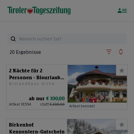
20 Ergebnisse
2 Nächte für 2
Personen - Biourlaub
Biolandhaus Arche
Kärnten
ab nur
€ 100,00
Artikel 38594
statt
€ 200,00
Artikel beendet
Birkenhof
Kennenlern-Gutschein