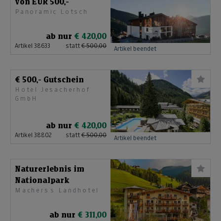
von EUR 500,-
Panoramic Lotsch
ab nur
€ 420,00
Artikel 38633
statt
€ 500,00
Artikel beendet
€ 500,- Gutschein
Hotel Jesacherhof
GmbH
ab nur
€ 420,00
Artikel 38802
statt
€ 500,00
Artikel beendet
Naturerlebnis im
Nationalpark
Machers´s Landhotel
ab nur
€ 311,00