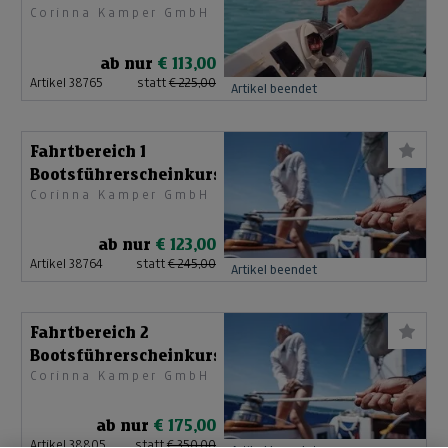
Corinna Kamper GmbH
Bootsführerscheinkurs
ab nur
€ 113,00
Artikel 38765
statt
€ 225,00
Artikel beendet
Fahrtbereich 1
Bootsführerscheinkurs
Corinna Kamper GmbH
ab nur
€ 123,00
Artikel 38764
statt
€ 245,00
Artikel beendet
Fahrtbereich 2
Bootsführerscheinkurs
Corinna Kamper GmbH
ab nur
€ 175,00
Artikel 38805
statt
€ 350,00