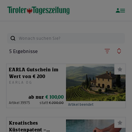
5 Ergebnisse
EARLA Gutschein im
Wert von € 200
EARLA OG
ab nur
€ 100,00
Artikel 39975
statt
€ 200,00
Artikel beendet
Kroatisches
Küstenpatent –