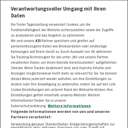
Artikel beendet
Verantwortungsvoller Umgang mit Ihren
Daten
Kreuzfahrt Wien -
Budapest - Pécs - Wien
Die Tiroler Tageszeitung verwendet Cookies, um die
Funktionsfähigkeit der Website sicherzustellen sowie die Zugriffe
DSGL - DONAU-
| 25.-29.04.26
zu analysieren und das Angebot zu optimieren.
SCHIFFFAHRT-
Wir und unsere
421
-Partner speichern und greifen auf
GESELLSCHAFT MBH
ab nur
€ 1.330,00
LINZ
personenbezogene Daten wie Browserdaten oder eindeutige
Artikel 39373
statt
€ 1.604,00
Kennungen auf Ihrem Gerät zu. Durch Auswahl von OK aktivieren
Artikel beendet
Sie Tracking-Technologien für die unter „Wir und unsere Partner
verarbeiten Daten, um Ihnen Dienste bereitzustellen“ aufgeführten
Zwecke. Wenn Tracker deaktiviert sind, sind manche Inhalte und
Anzeigen möglicherweise nicht mehr so relevant für Sie. Sie können
dieses Menü jederzeit wieder aufrufen, um Ihre Einstellungen zu
ändern oder Ihre Einwilligung zu widerrufen, indem Sie auf den Link
ZURÜCK NACH
OBEN
Cookie-Einstellungen am unteren Rand der Webseite klicken. Ihre
Einstellungen gelten innerhalb unseres Website. Weitere
Informationen finden Sie in unserer
FAQ
HILFE
IMPRESSUM
AGB
Datenschutzerklärung.
Weitere Informationen
KONTAKT
DATENSCHUTZ
Folgende Informationen werden von uns und unseren
Partnern verarbeitet:
Cookie-Einstellungen
Verwendung genauer Standortdaten. Endgeräteeigenschaften zur
Identifikation aktiv abfragen. Speichern von oder Zugriff auf