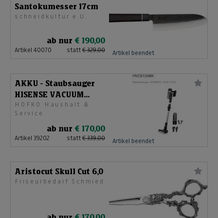
Santokumesser 17cm
schneidkultur e.U.
ab nur
€ 190,00
Artikel 40070
statt
€ 329,00
Artikel beendet
AKKU - Staubsauger
HISENSE VACUUM
HOFKO Haushalt &
CLEANER HVC6134BK
Service
HSN
ab nur
€ 170,00
Artikel 39202
statt
€ 339,00
Artikel beendet
Aristocut Skull Cut 6,0
Friseurbedarf Schmied
ab nur
€ 170,00