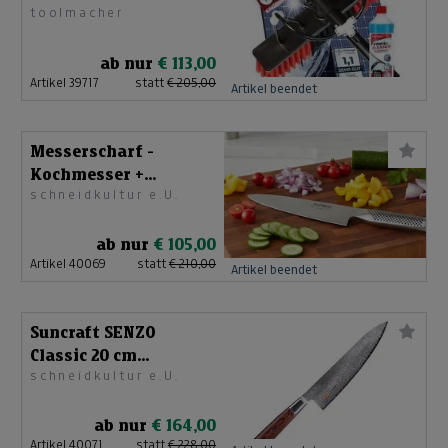
toolmacher
& Glasreiniger
ab nur
€ 113,00
Artikel 39717
statt
€ 205,00
Artikel beendet
Messerscharf -
Kochmesser +
schneidkultur e.U.
Handschleifer made in
Japan
ab nur
€ 105,00
Artikel 40069
statt
€ 210,00
Artikel beendet
Suncraft SENZO
Classic 20 cm
schneidkultur e.U.
Damaststahl-
Kochmesser
ab nur
€ 164,00
Artikel 40071
statt
€ 228,00