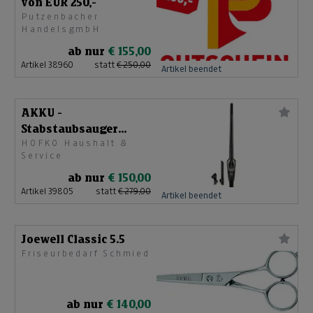
von EUR 250,-
Putzenbacher
HandelsgmbH
ab nur
€ 155,00
Artikel 38960
statt
€ 250,00
Artikel beendet
AKKU -
Stabstaubsauger
HOFKO Haushalt &
SVC216110FSIIBKA
Service
ab nur
€ 150,00
Artikel 39805
statt
€ 279,00
Artikel beendet
Joewell Classic 5.5
Friseurbedarf Schmied
ab nur
€ 140,00