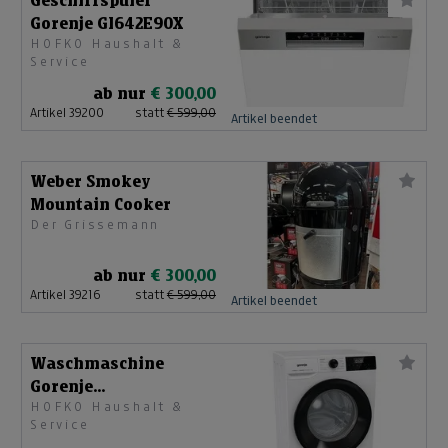
Geschirrspüler
Gorenje GI642E90X
HOFKO Haushalt &
Service
ab nur
€ 300,00
Artikel 39200
statt
€ 599,00
Artikel beendet
Weber Smokey
Mountain Cooker
Der Grissemann
ab nur
€ 300,00
Artikel 39216
statt
€ 599,00
Artikel beendet
Waschmaschine
Gorenje
HOFKO Haushalt &
WNHPI64SAPS/AT
Service