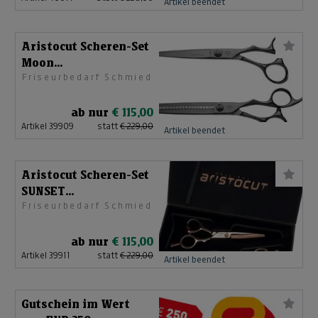
Artikel beendet
Aristocut Scheren-Set
Moon
Friseurbedarf Schmied
6,0+Effilierschere
ab nur
€ 115,00
Artikel 39909
statt
€ 229,00
Artikel beendet
Aristocut Scheren-Set
SUNSET
Friseurbedarf Schmied
6,0+Effilierschere
ab nur
€ 115,00
Artikel 39911
statt
€ 229,00
Artikel beendet
Gutschein im Wert