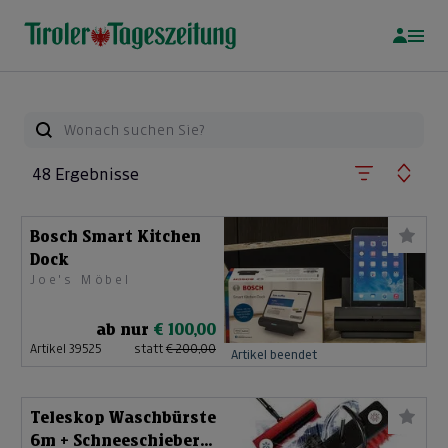
48 Ergebnisse
Bosch Smart Kitchen
Dock
Joe's Möbel
ab nur
€ 100,00
Artikel 39525
statt
€ 200,00
Artikel beendet
Teleskop Waschbürste
6m + Schneeschieber