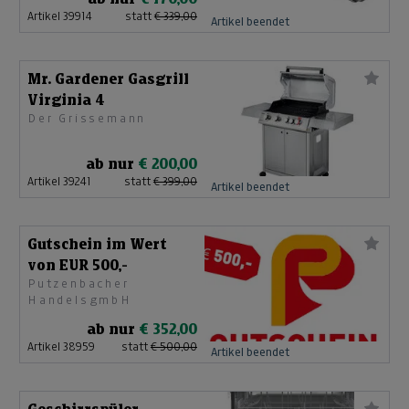
Artikel 39914
statt
€ 339,00
Artikel beendet
Mr. Gardener Gasgrill
Virginia 4
Der Grissemann
ab nur
€ 200,00
Artikel 39241
statt
€ 399,00
Artikel beendet
Gutschein im Wert
von EUR 500,-
Putzenbacher
HandelsgmbH
ab nur
€ 352,00
Artikel 38959
statt
€ 500,00
Artikel beendet