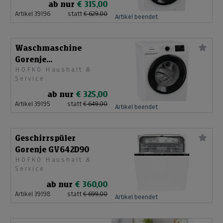
ab nur
€ 315,00
Artikel 39196
statt
€ 629,00
Artikel beendet
Waschmaschine
Gorenje
HOFKO Haushalt &
WPN11EI74A1TS
Service
ab nur
€ 325,00
Artikel 39195
statt
€ 649,00
Artikel beendet
Geschirrspüler
Gorenje GV642D90
HOFKO Haushalt &
Service
ab nur
€ 360,00
Artikel 39198
statt
€ 699,00
Artikel beendet