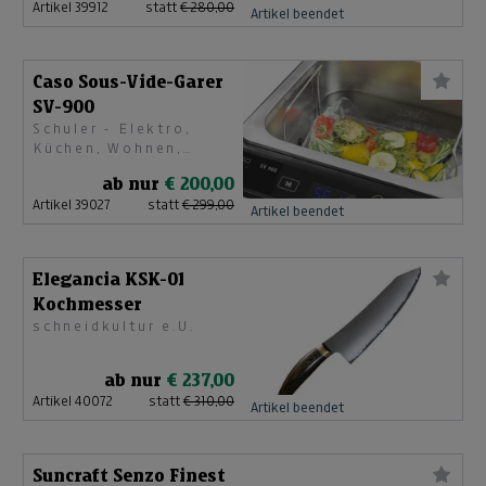
Artikel 39912
statt
€ 280,00
Artikel beendet
Caso Sous-Vide-Garer
SV-900
Schuler - Elektro,
Küchen, Wohnen,
Licht, Fenster/Türen
ab nur
€ 200,00
& Sonnenschutz
Artikel 39027
statt
€ 299,00
Artikel beendet
Elegancia KSK-01
Kochmesser
schneidkultur e.U.
ab nur
€ 237,00
Artikel 40072
statt
€ 310,00
Artikel beendet
Suncraft Senzo Finest