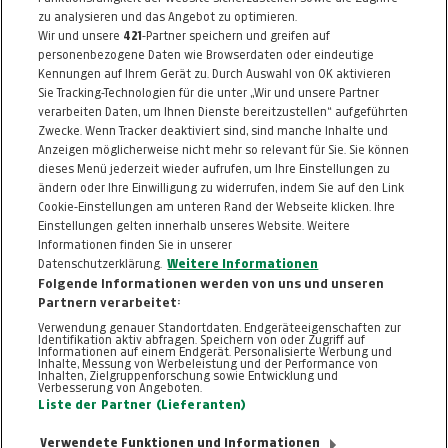
ab nur
€ 540,00
zu analysieren und das Angebot zu optimieren.
Wir und unsere
421
-Partner speichern und greifen auf
Artikel 39010
statt
€ 819,00
Artikel beendet
personenbezogene Daten wie Browserdaten oder eindeutige
Kennungen auf Ihrem Gerät zu. Durch Auswahl von OK aktivieren
Sie Tracking-Technologien für die unter „Wir und unsere Partner
MEHR
verarbeiten Daten, um Ihnen Dienste bereitzustellen“ aufgeführten
Zwecke. Wenn Tracker deaktiviert sind, sind manche Inhalte und
Anzeigen möglicherweise nicht mehr so relevant für Sie. Sie können
dieses Menü jederzeit wieder aufrufen, um Ihre Einstellungen zu
ändern oder Ihre Einwilligung zu widerrufen, indem Sie auf den Link
ZURÜCK NACH
OBEN
Cookie-Einstellungen am unteren Rand der Webseite klicken. Ihre
Einstellungen gelten innerhalb unseres Website. Weitere
Informationen finden Sie in unserer
FAQ
HILFE
IMPRESSUM
AGB
Datenschutzerklärung.
Weitere Informationen
KONTAKT
DATENSCHUTZ
Folgende Informationen werden von uns und unseren
Partnern verarbeitet:
Cookie-Einstellungen
Verwendung genauer Standortdaten. Endgeräteeigenschaften zur
Identifikation aktiv abfragen. Speichern von oder Zugriff auf
Informationen auf einem Endgerät. Personalisierte Werbung und
Inhalte, Messung von Werbeleistung und der Performance von
Inhalten, Zielgruppenforschung sowie Entwicklung und
Verbesserung von Angeboten.
Liste der Partner (Lieferanten)
Verwendete Funktionen und Informationen