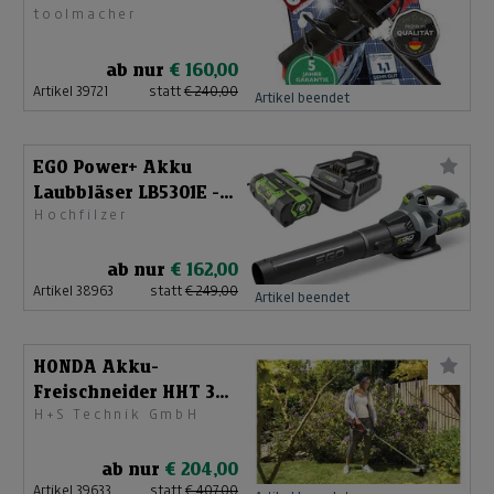
toolmacher
Schneeschieber
ab nur
€ 160,00
Artikel 39721
statt
€ 240,00
Artikel beendet
EGO Power+ Akku
Laubbläser LB5301E -
Hochfilzer
SET
ab nur
€ 162,00
Artikel 38963
statt
€ 249,00
Artikel beendet
HONDA Akku-
Freischneider HHT 36
H+S Technik GmbH
BXB Set
ab nur
€ 204,00
Artikel 39633
statt
€ 407,00