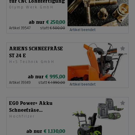
für CNC Lohnfertigung
Olymp Werk GmbH
ab nur
€ 250,00
Artikel 39547
statt
€ 500,00
Artikel beendet
ARIENS SCHNEEFRÄSE
ST 24 E
H+S Technik GmbH
ab nur
€ 995,00
Artikel 39349
statt
€ 1.990,00
Artikel beendet
EGO Power+ Akku
Schneefräse
Hochfilzer
SNT2400E-K2753
ab nur
€ 1.130,00