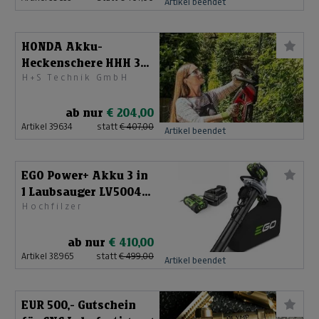
Artikel beendet
HONDA Akku-
Heckenschere HHH 36
H+S Technik GmbH
BXB Set
ab nur
€ 204,00
Artikel 39634
statt
€ 407,00
Artikel beendet
EGO Power+ Akku 3 in
1 Laubsauger LV5004E
Hochfilzer
- SET
ab nur
€ 410,00
Artikel 38965
statt
€ 499,00
Artikel beendet
EUR 500,- Gutschein