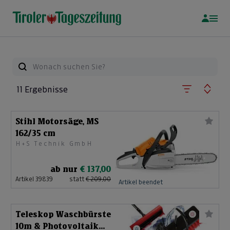
11 Ergebnisse
Stihl Motorsäge, MS
162/35 cm
H+S Technik GmbH
ab nur
€ 137,00
Artikel 39839
statt
€ 209,00
Artikel beendet
Teleskop Waschbürste
10m & Photovoltaik