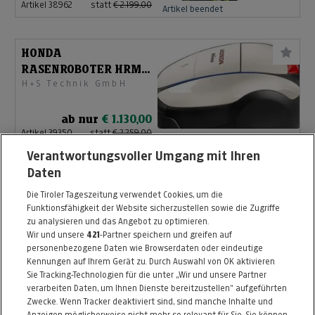
Artikel 38962
statt
€ 2.199,00
Artikel beendet
HONDA
RASENROBOTER HRM
H+S Technik GmbH
1500 Live
ab nur
€ 1.130,00
Artikel 39350
statt
€ 2.259,00
Artikel beendet
Verantwortungsvoller Umgang mit Ihren
Daten
HONDA SCHNEEFRÄSE
Die Tiroler Tageszeitung verwendet Cookies, um die
HSS 655 T
Funktionsfähigkeit der Website sicherzustellen sowie die Zugriffe
H+S Technik GmbH
zu analysieren und das Angebot zu optimieren.
Wir und unsere
421
-Partner speichern und greifen auf
ab nur
€ 1.800,00
personenbezogene Daten wie Browserdaten oder eindeutige
Artikel 39347
statt
€ 3.299,00
Kennungen auf Ihrem Gerät zu. Durch Auswahl von OK aktivieren
Artikel beendet
Sie Tracking-Technologien für die unter „Wir und unsere Partner
verarbeiten Daten, um Ihnen Dienste bereitzustellen“ aufgeführten
Zwecke. Wenn Tracker deaktiviert sind, sind manche Inhalte und