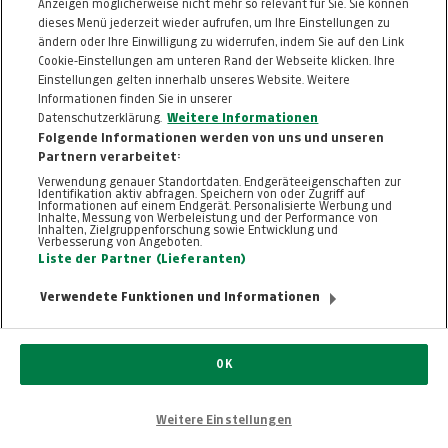
Anzeigen möglicherweise nicht mehr so relevant für Sie. Sie können
ZURÜCK NACH
dieses Menü jederzeit wieder aufrufen, um Ihre Einstellungen zu
OBEN
ändern oder Ihre Einwilligung zu widerrufen, indem Sie auf den Link
Cookie-Einstellungen am unteren Rand der Webseite klicken. Ihre
FAQ
HILFE
IMPRESSUM
AGB
Einstellungen gelten innerhalb unseres Website. Weitere
Informationen finden Sie in unserer
KONTAKT
DATENSCHUTZ
Datenschutzerklärung.
Weitere Informationen
Folgende Informationen werden von uns und unseren
Cookie-Einstellungen
Partnern verarbeitet:
Verwendung genauer Standortdaten. Endgeräteeigenschaften zur
Identifikation aktiv abfragen. Speichern von oder Zugriff auf
Informationen auf einem Endgerät. Personalisierte Werbung und
Inhalte, Messung von Werbeleistung und der Performance von
Inhalten, Zielgruppenforschung sowie Entwicklung und
Verbesserung von Angeboten.
Liste der Partner (Lieferanten)
© 2026, TT.com | New Media Online GmbH |
ALLE RECHTE VORBEHALTEN
Verwendete Funktionen und Informationen
Nutzung ausschließlich für den privaten
Eigenbedarf. Eine Weiterverwendung und
Reproduktion über den persönlichen Gebrauch
OK
hinaus ist nicht gestattet.
Weitere Einstellungen