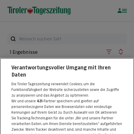
1 Ergebnisse
Verantwortungsvoller Umgang mit Ihren
Hochzeitsshooting
Daten
Gutschein
Egranita Doci -
Die Tiroler Tageszeitung verwendet Cookies, um die
Storytelling
Funktionsfähigkeit der Website sicherzustellen sowie die Zugriffe
Photography
zu analysieren und das Angebot zu optimieren.
ab nur
€ 741,00
Wir und unsere
421
-Partner speichern und greifen auf
Artikel 39876
statt
€ 1.250,00
Artikel beendet
personenbezogene Daten wie Browserdaten oder eindeutige
Kennungen auf Ihrem Gerät zu. Durch Auswahl von OK aktivieren
Sie Tracking-Technologien für die unter „Wir und unsere Partner
verarbeiten Daten, um Ihnen Dienste bereitzustellen“ aufgeführten
Zwecke. Wenn Tracker deaktiviert sind, sind manche Inhalte und