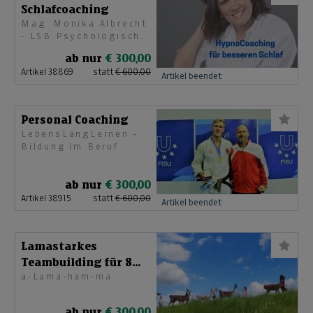
Schlafcoaching
Mag. Monika Albrecht
- LSB Psychologische
Beraterin
ab nur
€ 300,00
Artikel 38869
statt
€ 600,00
Artikel beendet
Personal Coaching
LebensLangLernen -
Bildung im Beruf
ab nur
€ 300,00
Artikel 38915
statt
€ 600,00
Artikel beendet
Lamastarkes
Teambuilding für 8
a-Lama-ham-ma
Personen
ab nur
€ 300,00