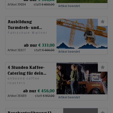
Artikel 39694
statt
€ 600,00
Artikel beendet
Ausbildung
Turmdreh- und
Fahrschule Wallner
Auslegerkrane
ab nur
€ 333,00
Artikel 38817
statt
€ 666,00
Artikel beendet
4 Stunden Kaffee-
Catering für dein
unbound coffee
Event
roasters
ab nur
€ 456,00
Artikel 38689
statt
€ 912,00
Artikel beendet