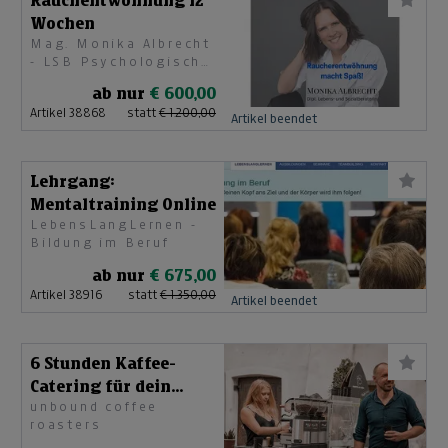
Rauchentwöhnung 12
Wochen
Mag. Monika Albrecht
- LSB Psychologische
Beraterin
ab nur
€ 600,00
Artikel 38868
statt
€ 1.200,00
Artikel beendet
Lehrgang:
Mentaltraining Online
LebensLangLernen -
Bildung im Beruf
ab nur
€ 675,00
Artikel 38916
statt
€ 1.350,00
Artikel beendet
6 Stunden Kaffee-
Catering für dein
unbound coffee
Event
roasters