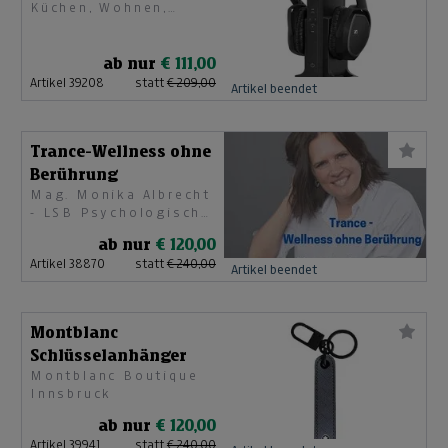
Küchen, Wohnen,
Licht, Fenster/Türen
& Sonnenschutz
ab nur
€ 111,00
Artikel 39208
statt
€ 209,00
Artikel beendet
Trance-Wellness ohne
Berührung
Mag. Monika Albrecht
- LSB Psychologische
Beraterin
ab nur
€ 120,00
Artikel 38870
statt
€ 240,00
Artikel beendet
Montblanc
Schlüsselanhänger
Montblanc Boutique
Innsbruck
ab nur
€ 120,00
Artikel 39941
statt
€ 240,00