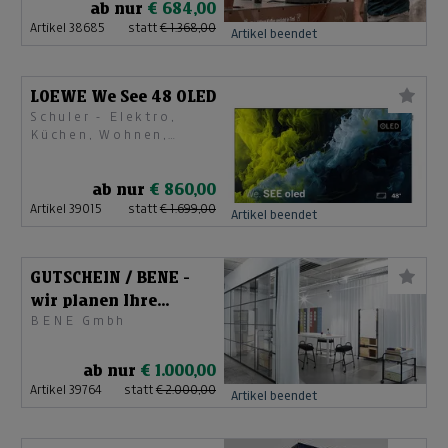
ab nur
€ 684,00
Artikel 38685
statt
€ 1.368,00
Artikel beendet
LOEWE We See 48 OLED
Schuler - Elektro,
Küchen, Wohnen,
Licht, Fenster/Türen
& Sonnenschutz
ab nur
€ 860,00
Artikel 39015
statt
€ 1.699,00
Artikel beendet
GUTSCHEIN / BENE -
wir planen Ihre
BENE Gmbh
Arbeitswelt
ab nur
€ 1.000,00
Artikel 39764
statt
€ 2.000,00
Artikel beendet