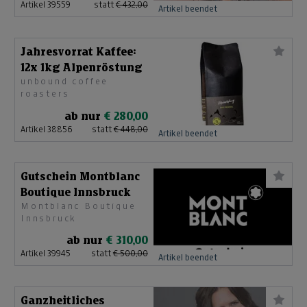
Artikel 39559
statt
€ 432,00
Artikel beendet
Jahresvorrat Kaffee:
12x 1kg Alpenröstung
unbound coffee
roasters
ab nur
€ 280,00
Artikel 38856
statt
€ 448,00
Artikel beendet
Gutschein Montblanc
Boutique Innsbruck
Montblanc Boutique
Innsbruck
ab nur
€ 310,00
Artikel 39945
statt
€ 500,00
Artikel beendet
Ganzheitliches