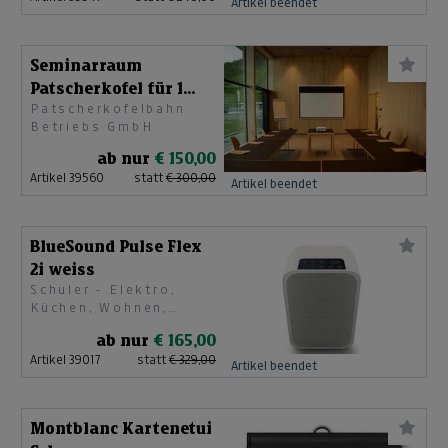
Artikel beendet
Seminarraum
Patscherkofel für 1
Patscherkofelbahn
Tag
Betriebs GmbH
ab nur
€ 150,00
Artikel 39560
statt
€ 300,00
Artikel beendet
BlueSound Pulse Flex
2i weiss
Schuler - Elektro,
Küchen, Wohnen,
Licht, Fenster/Türen
ab nur
€ 165,00
& Sonnenschutz
Artikel 39017
statt
€ 329,00
Artikel beendet
Montblanc Kartenetui