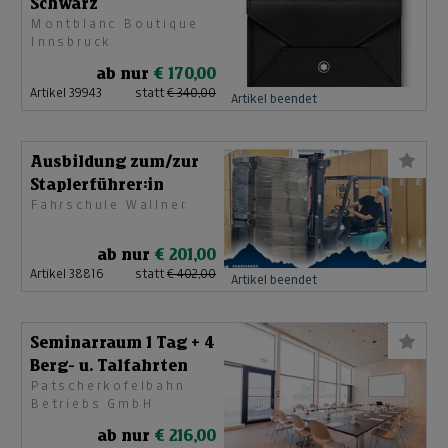
Schwarz
Montblanc Boutique
Innsbruck
ab nur
€ 170,00
Artikel 39943
statt
€ 340,00
Artikel beendet
Ausbildung zum/zur
Staplerführer:in
Fahrschule Wallner
ab nur
€ 201,00
Artikel 38816
statt
€ 402,00
Artikel beendet
Seminarraum 1 Tag + 4
Berg- u. Talfahrten
Patscherkofelbahn
Betriebs GmbH
ab nur
€ 216,00