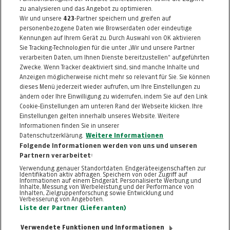
Licht, Fenster/Türen
ab nur
€ 1.800,00
zu analysieren und das Angebot zu optimieren.
& Sonnenschutz
Wir und unsere
423
-Partner speichern und greifen auf
Artikel 38618
statt
€ 3.499,00
Artikel beendet
personenbezogene Daten wie Browserdaten oder eindeutige
Kennungen auf Ihrem Gerät zu. Durch Auswahl von OK aktivieren
Sie Tracking-Technologien für die unter „Wir und unsere Partner
MEHR
verarbeiten Daten, um Ihnen Dienste bereitzustellen“ aufgeführten
Zwecke. Wenn Tracker deaktiviert sind, sind manche Inhalte und
Anzeigen möglicherweise nicht mehr so relevant für Sie. Sie können
dieses Menü jederzeit wieder aufrufen, um Ihre Einstellungen zu
ändern oder Ihre Einwilligung zu widerrufen, indem Sie auf den Link
ZURÜCK NACH
OBEN
Cookie-Einstellungen am unteren Rand der Webseite klicken. Ihre
Einstellungen gelten innerhalb unseres Website. Weitere
Informationen finden Sie in unserer
FAQ
HILFE
IMPRESSUM
AGB
Datenschutzerklärung.
Weitere Informationen
KONTAKT
DATENSCHUTZ
Folgende Informationen werden von uns und unseren
Partnern verarbeitet:
Cookie-Einstellungen
Verwendung genauer Standortdaten. Endgeräteeigenschaften zur
Identifikation aktiv abfragen. Speichern von oder Zugriff auf
Informationen auf einem Endgerät. Personalisierte Werbung und
Inhalte, Messung von Werbeleistung und der Performance von
Inhalten, Zielgruppenforschung sowie Entwicklung und
Verbesserung von Angeboten.
Liste der Partner (Lieferanten)
Verwendete Funktionen und Informationen