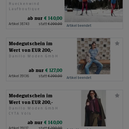
Rueckenwind
Laufboutique
ab nur
€ 140,00
Artikel 38743
statt
€ 200,00
Artikel beendet
Modegutschein im
Wert von EUR 200,-
Danillo Moden GmbH
ab nur
€ 127,00
Artikel 39136
statt
€ 200,00
Artikel beendet
Modegutschein im
Wert von EUR 200,-
Danillo Moden GmbH
CYTA Völs
ab nur
€ 140,00
Artikel 39137
statt
€ 200,00