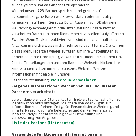
ab nur
€ 160,00
zu analysieren und das Angebot zu optimieren.
Wir und unsere
423
-Partner speichern und greifen auf
Artikel 39778
statt
€ 200,00
Artikel beendet
personenbezogene Daten wie Browserdaten oder eindeutige
Kennungen auf Ihrem Gerät zu. Durch Auswahl von OK aktivieren
Sie Tracking-Technologien für die unter „Wir und unsere Partner
MEHR
verarbeiten Daten, um Ihnen Dienste bereitzustellen“ aufgeführten
Zwecke. Wenn Tracker deaktiviert sind, sind manche Inhalte und
Anzeigen möglicherweise nicht mehr so relevant für Sie. Sie können
dieses Menü jederzeit wieder aufrufen, um Ihre Einstellungen zu
ändern oder Ihre Einwilligung zu widerrufen, indem Sie auf den Link
ZURÜCK NACH
OBEN
Cookie-Einstellungen am unteren Rand der Webseite klicken. Ihre
Einstellungen gelten innerhalb unseres Website. Weitere
Informationen finden Sie in unserer
FAQ
HILFE
IMPRESSUM
AGB
Datenschutzerklärung.
Weitere Informationen
KONTAKT
DATENSCHUTZ
Folgende Informationen werden von uns und unseren
Partnern verarbeitet:
Cookie-Einstellungen
Verwendung genauer Standortdaten. Endgeräteeigenschaften zur
Identifikation aktiv abfragen. Speichern von oder Zugriff auf
Informationen auf einem Endgerät. Personalisierte Werbung und
Inhalte, Messung von Werbeleistung und der Performance von
Inhalten, Zielgruppenforschung sowie Entwicklung und
Verbesserung von Angeboten.
Liste der Partner (Lieferanten)
Verwendete Funktionen und Informationen