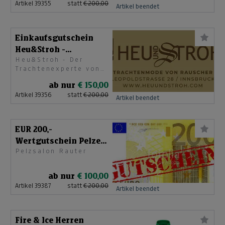
Artikel 39355
statt
€ 200,00
Artikel beendet
Einkaufsgutschein
Heu&Stroh -
Heu&Stroh - Der
Trachtenmode von
Trachtenexperte von
Rauscher
Familie Rauscher
ab nur
€ 150,00
Artikel 39356
statt
€ 200,00
Artikel beendet
EUR 200,-
Wertgutschein Pelze
Pelzsalon Rauter
Rauter
ab nur
€ 100,00
Artikel 39387
statt
€ 200,00
Artikel beendet
Fire & Ice Herren