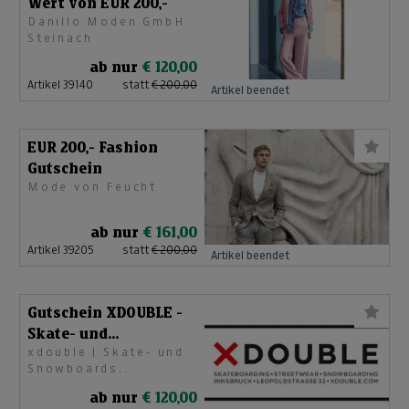
Wert von EUR 200,-
Danillo Moden GmbH
Steinach
ab nur
€ 120,00
Artikel 39140
statt
€ 200,00
Artikel beendet
EUR 200,- Fashion
Gutschein
Mode von Feucht
ab nur
€ 161,00
Artikel 39205
statt
€ 200,00
Artikel beendet
Gutschein XDOUBLE -
Skate- und
xdouble | Skate- und
Snowboardshop
Snowboards,
Streetwear
ab nur
€ 120,00