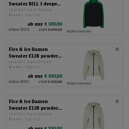
Sweater BILL 3 deepest
Insider Sportshop-
navy Gr. M
Mader Sports
ab nur
€ 100,00
Artikel 39579
statt
€ 200,00
Artikel beendet
Fire & Ice Damen
Sweater ELIN powder
Insider Sportshop-
mint Gr. M
Mader Sports
ab nur
€ 100,00
Artikel 39591
statt
€ 200,00
Artikel beendet
Fire & Ice Damen
Sweater ELIN powder
Insider Sportshop-
mint Gr. L
Mader Sports
ab nur
€ 100,00