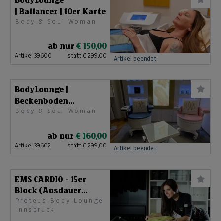
BodyLounge
| Ballancer | 10er Karte
Body & Soul Woman
ab nur
€ 150,00
Artikel 39600
statt
€ 299,00
Artikel beendet
BodyLounge |
Beckenboden
Body & Soul Woman
(PowerChair) | 10er
Karte
ab nur
€ 160,00
Artikel 39602
statt
€ 299,00
Artikel beendet
EMS CARDIO - 15er
Block (Ausdauer
Proteus Body Lounge
Booster)
Innsbruck