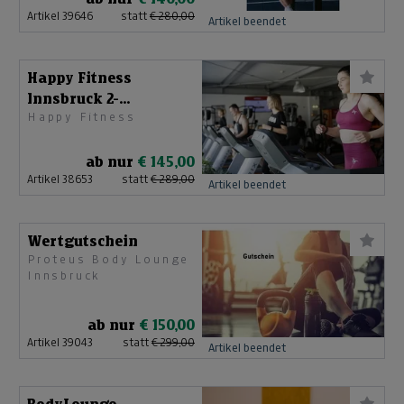
Artikel 39646
statt
€ 280,00
Artikel beendet
Happy Fitness
Innsbruck 2-
Happy Fitness
Monatskarte
ab nur
€ 145,00
Artikel 38653
statt
€ 289,00
Artikel beendet
Wertgutschein
Proteus Body Lounge
Innsbruck
ab nur
€ 150,00
Artikel 39043
statt
€ 299,00
Artikel beendet