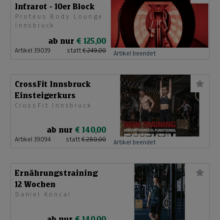
Infrarot - 10er Block
Proteus Body Lounge
Innsbruck
ab nur
€ 125,00
Artikel 39039
statt
€ 249,00
Artikel beendet
CrossFit Innsbruck
Einsteigerkurs
CrossFit Innsbruck
ab nur
€ 140,00
Artikel 39094
statt
€ 280,00
Artikel beendet
Ernährungstraining
12 Wochen
Daniel Koncal
ab nur
€ 140,00