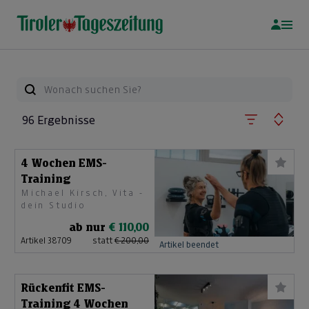
96 Ergebnisse
4 Wochen EMS-
Training
Michael Kirsch, Vita -
dein Studio
ab nur
€ 110,00
Artikel 38709
statt
€ 200,00
Artikel beendet
Rückenfit EMS-
Training 4 Wochen