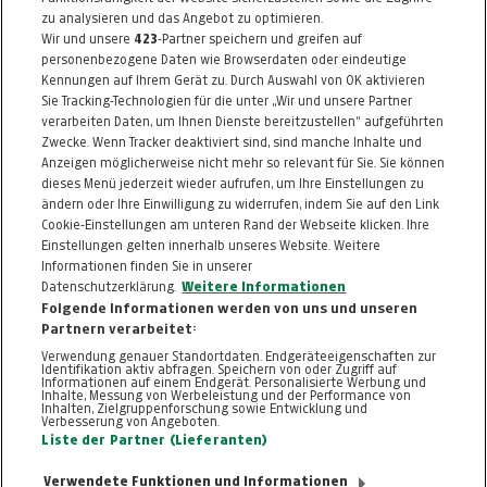
ab nur
€ 180,00
zu analysieren und das Angebot zu optimieren.
Wir und unsere
423
-Partner speichern und greifen auf
Artikel 38654
statt
€ 359,00
Artikel beendet
personenbezogene Daten wie Browserdaten oder eindeutige
Kennungen auf Ihrem Gerät zu. Durch Auswahl von OK aktivieren
Sie Tracking-Technologien für die unter „Wir und unsere Partner
MEHR
verarbeiten Daten, um Ihnen Dienste bereitzustellen“ aufgeführten
Zwecke. Wenn Tracker deaktiviert sind, sind manche Inhalte und
Anzeigen möglicherweise nicht mehr so relevant für Sie. Sie können
dieses Menü jederzeit wieder aufrufen, um Ihre Einstellungen zu
ändern oder Ihre Einwilligung zu widerrufen, indem Sie auf den Link
ZURÜCK NACH
OBEN
Cookie-Einstellungen am unteren Rand der Webseite klicken. Ihre
Einstellungen gelten innerhalb unseres Website. Weitere
Informationen finden Sie in unserer
FAQ
HILFE
IMPRESSUM
AGB
Datenschutzerklärung.
Weitere Informationen
KONTAKT
DATENSCHUTZ
Folgende Informationen werden von uns und unseren
Partnern verarbeitet:
Cookie-Einstellungen
Verwendung genauer Standortdaten. Endgeräteeigenschaften zur
Identifikation aktiv abfragen. Speichern von oder Zugriff auf
Informationen auf einem Endgerät. Personalisierte Werbung und
Inhalte, Messung von Werbeleistung und der Performance von
Inhalten, Zielgruppenforschung sowie Entwicklung und
Verbesserung von Angeboten.
Liste der Partner (Lieferanten)
Verwendete Funktionen und Informationen