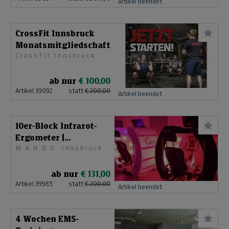
Artikel beendet
CrossFit Innsbruck
Monatsmitgliedschaft
CrossFit Innsbruck
ab nur
€ 100,00
Artikel 39092
statt
€ 200,00
Artikel beendet
10er-Block Infrarot-
Ergometer |
M.A.N.D.U. Innsbruck
Abnehmen in
Rekordzeit!
ab nur
€ 131,00
Artikel 39985
statt
€ 200,00
Artikel beendet
4 Wochen EMS-