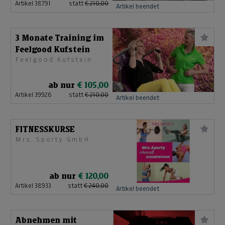
Artikel 38791
statt
€ 210,00
Artikel beendet
3 Monate Training im
Feelgood Kufstein
Feelgood Kufstein
ab nur
€ 105,00
Artikel 39926
statt
€ 210,00
Artikel beendet
FITNESSKURSE
Mrs. Sporty GmbH
ab nur
€ 120,00
Artikel 38933
statt
€ 240,00
Artikel beendet
Abnehmen mit