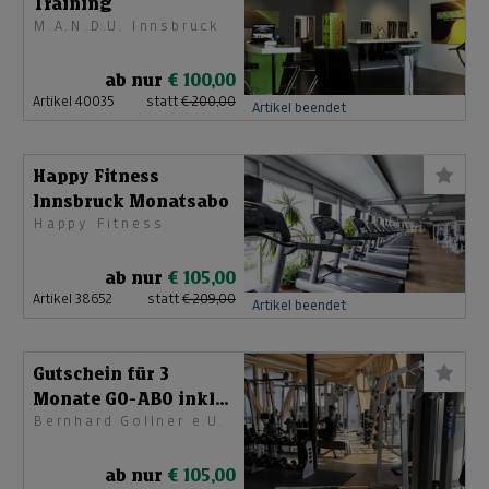
Training
M.A.N.D.U. Innsbruck
ab nur
€ 100,00
Artikel 40035
statt
€ 200,00
Artikel beendet
Happy Fitness
Innsbruck Monatsabo
Happy Fitness
ab nur
€ 105,00
Artikel 38652
statt
€ 209,00
Artikel beendet
Gutschein für 3
Monate GO-ABO inkl
Bernhard Gollner e.U.
Sauna und aller Kurs
ab nur
€ 105,00