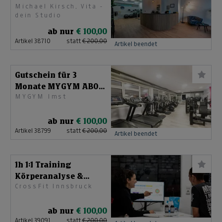
Michael Kirsch, Vita -
dein Studio
ab nur
€ 100,00
Artikel 38710
statt
€ 200,00
Artikel beendet
Gutschein für 3
Monate MYGYM ABO
MYGYM Imst
VIP
ab nur
€ 100,00
Artikel 38799
statt
€ 200,00
Artikel beendet
1h 1:1 Training
Körperanalyse &
CrossFit Innsbruck
Ernährungstraining
ab nur
€ 100,00
Artikel 39091
statt
€ 200,00