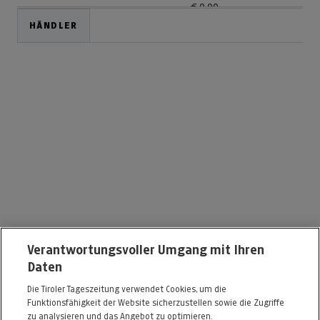
---
€ 0,00
HÄNDLER
---
€ 0,00
---
€ 0,00
---
€ 0,00
---
€ 0,00
EAK Fitness GmbH ALFA SPORTSCLUB
Verantwortungsvoller Umgang mit Ihren
Daten
Innrain 143
Die Tiroler Tageszeitung verwendet Cookies, um die
6020 Innsbruck
Funktionsfähigkeit der Website sicherzustellen sowie die Zugriffe
Telefon: 0512 / 56040412
zu analysieren und das Angebot zu optimieren.