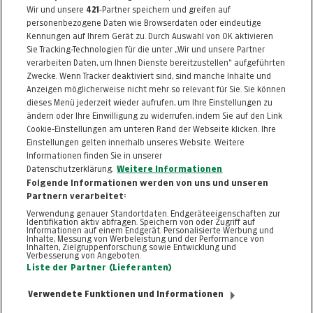
Wir und unsere
421
-Partner speichern und greifen auf
E-Mail:
welcome@alfatirol.at
personenbezogene Daten wie Browserdaten oder eindeutige
Kennungen auf Ihrem Gerät zu. Durch Auswahl von OK aktivieren
Alle Artikel des Händlers
Sie Tracking-Technologien für die unter „Wir und unsere Partner
verarbeiten Daten, um Ihnen Dienste bereitzustellen“ aufgeführten
Informationen zum Kaufvertrag
Zwecke. Wenn Tracker deaktiviert sind, sind manche Inhalte und
Anzeigen möglicherweise nicht mehr so relevant für Sie. Sie können
dieses Menü jederzeit wieder aufrufen, um Ihre Einstellungen zu
ändern oder Ihre Einwilligung zu widerrufen, indem Sie auf den Link
ZURÜCK NACH
OBEN
Cookie-Einstellungen am unteren Rand der Webseite klicken. Ihre
Einstellungen gelten innerhalb unseres Website. Weitere
Informationen finden Sie in unserer
FAQ
HILFE
IMPRESSUM
AGB
Datenschutzerklärung.
Weitere Informationen
KONTAKT
DATENSCHUTZ
Folgende Informationen werden von uns und unseren
Partnern verarbeitet:
Cookie-Einstellungen
Verwendung genauer Standortdaten. Endgeräteeigenschaften zur
Identifikation aktiv abfragen. Speichern von oder Zugriff auf
Informationen auf einem Endgerät. Personalisierte Werbung und
Inhalte, Messung von Werbeleistung und der Performance von
Inhalten, Zielgruppenforschung sowie Entwicklung und
Verbesserung von Angeboten.
Liste der Partner (Lieferanten)
Verwendete Funktionen und Informationen
© 2026, TT.com | New Media Online GmbH |
ALLE RECHTE VORBEHALTEN