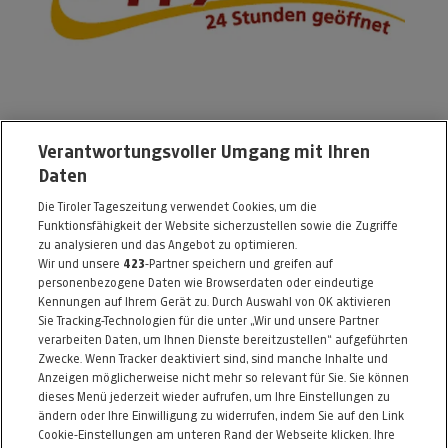
Happy Fitness
Verantwortungsvoller Umgang mit Ihren
Daten
Mitterweg 21 (über Billa Plus)
Die Tiroler Tageszeitung verwendet Cookies, um die
6020 Innsbruck
Funktionsfähigkeit der Website sicherzustellen sowie die Zugriffe
Telefon: 0512 / 28383311
zu analysieren und das Angebot zu optimieren.
Wir und unsere
423
-Partner speichern und greifen auf
E-Mail:
info@happyfitness.at
personenbezogene Daten wie Browserdaten oder eindeutige
Kennungen auf Ihrem Gerät zu. Durch Auswahl von OK aktivieren
Alle Artikel des Händlers
Sie Tracking-Technologien für die unter „Wir und unsere Partner
verarbeiten Daten, um Ihnen Dienste bereitzustellen“ aufgeführten
Informationen zum Kaufvertrag
Zwecke. Wenn Tracker deaktiviert sind, sind manche Inhalte und
Anzeigen möglicherweise nicht mehr so relevant für Sie. Sie können
dieses Menü jederzeit wieder aufrufen, um Ihre Einstellungen zu
ändern oder Ihre Einwilligung zu widerrufen, indem Sie auf den Link
ZURÜCK NACH
OBEN
Cookie-Einstellungen am unteren Rand der Webseite klicken. Ihre