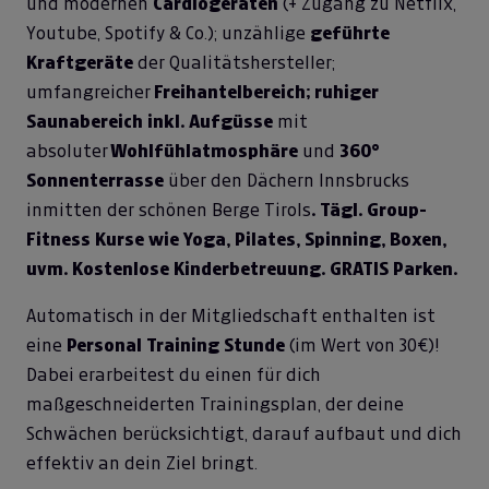
und modernen
Cardiogeräten
(+ Zugang zu Netflix,
Youtube, Spotify & Co.); unzählige
geführte
Kraftgeräte
der Qualitätshersteller;
umfangreicher
Freihantelbereich; ruhiger
Saunabereich inkl. Aufgüsse
mit
absoluter
Wohlfühlatmosphäre
und
360°
Sonnenterrasse
über den Dächern Innsbrucks
inmitten der schönen Berge Tirols
. Tägl. Group-
Fitness Kurse wie Yoga, Pilates, Spinning, Boxen,
uvm. Kostenlose Kinderbetreuung. GRATIS Parken.
Automatisch in der Mitgliedschaft enthalten ist
eine
Personal Training Stunde
(im Wert von 30€)!
Dabei erarbeitest du einen für dich
maßgeschneiderten Trainingsplan, der deine
Schwächen berücksichtigt, darauf aufbaut und dich
effektiv an dein Ziel bringt.