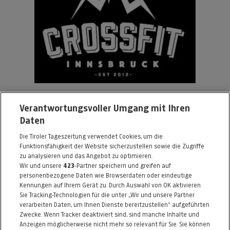
CrossFit Innsbruck
Verantwortungsvoller Umgang mit Ihren
Daten
Stadlweg 13
Die Tiroler Tageszeitung verwendet Cookies, um die
6020 Innsbruck
Funktionsfähigkeit der Website sicherzustellen sowie die Zugriffe
Telefon: 0664 / 3585227
zu analysieren und das Angebot zu optimieren.
Wir und unsere
423
-Partner speichern und greifen auf
E-Mail:
office@crossfit-innsbruck.at
personenbezogene Daten wie Browserdaten oder eindeutige
Kennungen auf Ihrem Gerät zu. Durch Auswahl von OK aktivieren
Alle Artikel des Händlers
Sie Tracking-Technologien für die unter „Wir und unsere Partner
verarbeiten Daten, um Ihnen Dienste bereitzustellen“ aufgeführten
Informationen zum Kaufvertrag
Zwecke. Wenn Tracker deaktiviert sind, sind manche Inhalte und
Anzeigen möglicherweise nicht mehr so relevant für Sie. Sie können