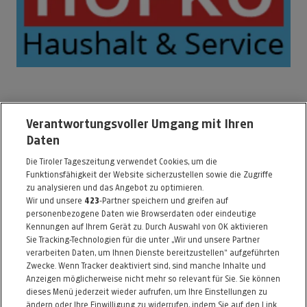
HOFKO Haushalt & Service
Verantwortungsvoller Umgang mit Ihren
Daten
Ing.-Etzel-Str. 109
Die Tiroler Tageszeitung verwendet Cookies, um die
6020 Innsbruck
Funktionsfähigkeit der Website sicherzustellen sowie die Zugriffe
Telefon: 0512 / 589407
zu analysieren und das Angebot zu optimieren.
Wir und unsere
423
-Partner speichern und greifen auf
E-Mail:
info@hofko.com
personenbezogene Daten wie Browserdaten oder eindeutige
Kennungen auf Ihrem Gerät zu. Durch Auswahl von OK aktivieren
Alle Artikel des Händlers
Sie Tracking-Technologien für die unter „Wir und unsere Partner
verarbeiten Daten, um Ihnen Dienste bereitzustellen“ aufgeführten
Informationen zum Kaufvertrag
Zwecke. Wenn Tracker deaktiviert sind, sind manche Inhalte und
Anzeigen möglicherweise nicht mehr so relevant für Sie. Sie können
dieses Menü jederzeit wieder aufrufen, um Ihre Einstellungen zu
ändern oder Ihre Einwilligung zu widerrufen, indem Sie auf den Link