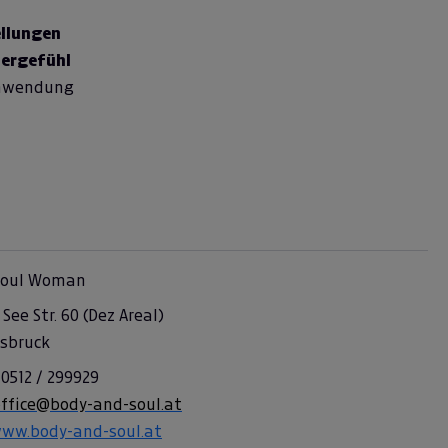
llungen
pergefühl
Anwendung
Soul Woman
See Str. 60 (Dez Areal)
nsbruck
 0512 / 299929
office@body-and-soul.at
www.body-and-soul.at