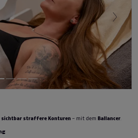
Next
d
sichtbar straffere Konturen
– mit dem
Ballancer
.
ng